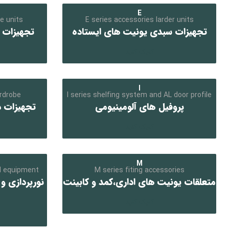
E
e units
E series accessories larder units
تجهیزات سبدی یونیت های ایستاده
تجهیزات 
کلیک کنید
I
rdrobe
I series shelfing system and AL door profile
پروفیل های آلومینیومی
تجهیزات 
کلیک کنید
M
al equipment
M series fiting accessories
متعلقات یونیت های اداری،کمد و کابینت
نورپردازی و 
کلیک کنید