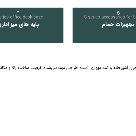
T
S
eries office desk base
S series accessories for 
تجهیزات حمام
پایه های میز ادار
کلیک کنید
کلیک کنید
مدرن آشپزخانه و کمد دیواری است. طراحی مهندسی‌شده، کیفیت ساخت بالا و مکانیز