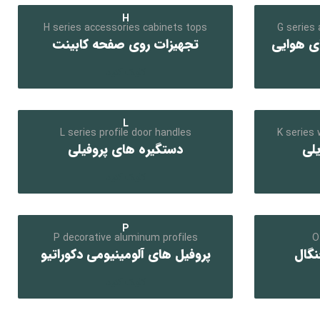
H
H series accessories cabinets tops
G series 
ی هوایی
تجهیزات روی صفحه کابینت
کلیک کنید
L
L series profile door handles
K series
یلی
دستگیره های پروفیلی
کلیک کنید
P
P decorative aluminum profiles
O
نگال
پروفیل های آلومینیومی دکوراتیو
کلیک کنید