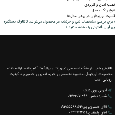
نصب آسان و کاربردی
تنوع رنگ و مدل
قابلیت نورپردازی در برخی مدل‌ها
«برای بررسی مشخصات فنی و جزئیات هر محصول، می‌توانید
کاتالوگ دستگیره
پروفیلی فانتونی
را مشاهده کنید.»
فانتونی شاپ، فروشگاه تخصصی تجهیزات و یراق‌آلات آشپزخانه، ارائه‌دهنده
محصولات اورجینال، مشاوره تخصصی و خرید آنلاین و حضوری با کیفیت
اروپایی است.
آدرس روی نقشه
شماره تماس: 09422071364
آقای خسروی پور:09355588064
آقای واعظیان:09399211761