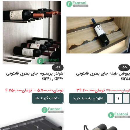
-5%
-5%
پروفیل طبقه جای بطری فانتونی
هولدر پریمیوم جای بطری فانتونی
G241 , G242
G251
تومان
34.200.000
تومان
5.700.000
–
تومان
4.750.000
تومان
36.000.000
+
-
افزودن به سبد خرید
انتخاب گزینه ها