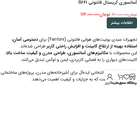
آسانسوری کریستال فانتونی G261
تومان
114.000.000
تومان
120.000.000
اطلاعات بیشتر
تجهیزات سبدی یونیت‌های هوایی فانتونی (Fantoni) برای
دسترسی آسان،
استفاده بهینه از ارتفاع کابینت و افزایش راحتی کاربر
طراحی شده‌اند.
این محصولات با
مکانیزم‌های آسانسوری، طراحی مدرن و کیفیت ساخت بالا
،
کابینت‌های دیواری را به فضایی کاربردی، ایمن و لوکس تبدیل می‌کنند.
سبد هوایی فانتونی انتخابی ایده‌آل برای آشپزخانه‌های مدرن، پروژه‌های ساختمانی
حرفه‌ای و افرادی است که به جزئیات و کیفیت اهمیت می‌دهند.
روشگاه
علاقه مندی
سبد خرید
حساب کاربری من
در این دسته‌بندی، مجموعه‌ای متنوع از
تجهیزات سری
G
فانتونی
ارائه شده که
ترکیبی از عملکرد هوشمند و طراحی لوکس را در یونیت‌های هوایی فراهم می‌کند:
🔹
سبدهای آگیلیس آسانسوری
سبد آگیلیس هوایی با جک آسانسوری کریستال
سبد آگیلیس هوایی با جک آسانسوری اسلیم