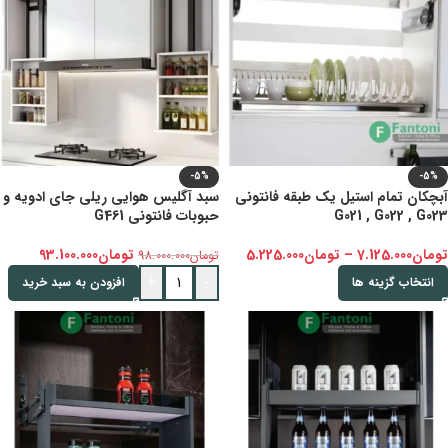
-5%
-5%
آبچکان تمام استیل یک طبقه فانتونی
سبد آگلیس هوایی ریلی جای ادویه و
G021 , G022 , G023
حبوبات فانتونی G461
تومان
7.125.000
–
تومان
5.225.000
تومان
93.100.000
تومان
98.000.000
+
-
انتخاب گزینه ها
افزودن به سبد خرید