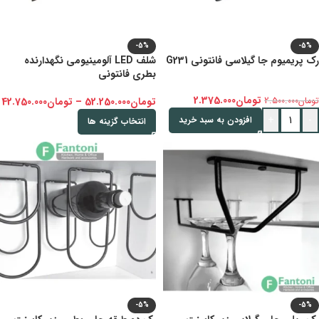
-5%
-5%
رک پریمیوم جا گیلاسی فانتونی G231
شلف LED آلومینیومی نگهدارنده
بطری فانتونی
تومان
2.375.000
تومان
2.500.000
تومان
52.250.000
–
تومان
42.750.000
+
-
افزودن به سبد خرید
انتخاب گزینه ها
-5%
-5%