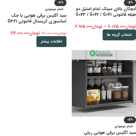
-5%
-5%
آبچکان بالای سینک تمام استیل دو
اتمام موجودی
طبقه فانتونی G043 / G042 / G041
سبد آگلیس برقی هوایی با جک
آسانسوری کریستال فانتونی G361
تومان
8.075.000
–
تومان
6.175.000
تومان
114.000.000
تومان
120.000.000
انتخاب گزینه ها
اطلاعات بیشتر
-5%
اتمام موجودی
سبد آگلیس برقی هوایی ریلی