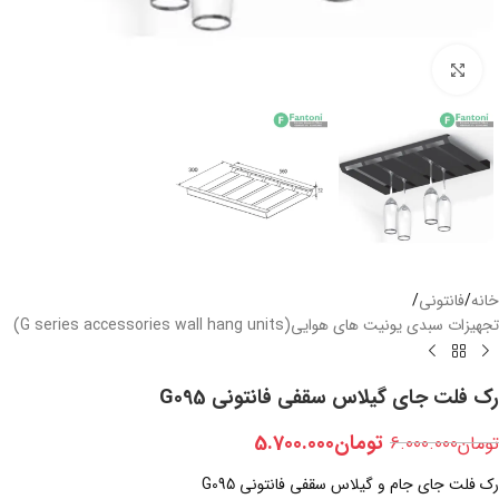
بزرگنمایی تصویر
خانه
/
فانتونی
/
تجهیزات سبدی یونیت های هوایی(G series accessories wall hang units)
رک فلت جای گیلاس سقفی فانتونی G095
تومان
5.700.000
تومان
6.000.000
رک فلت جای جام و گیلاس سقفی فانتونی G095