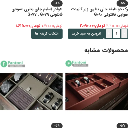
-5%
-5%
رک دو طبقه جای بطری زیر کابینت
هولدر اسلیم جای بطری عمودی
هوایی فانتونی G090
فانتونی G077 , G079
تومان
2.090.000
تومان
1.615.000
تومان
2.200.000
تومان
1.700.000
+
-
افزودن به سبد خرید
انتخاب گزینه ها
محصولات مشابه
-5%
-5%