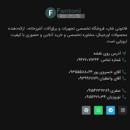
فانتونی شاپ، فروشگاه تخصصی تجهیزات و یراق‌آلات آشپزخانه، ارائه‌دهنده
محصولات اورجینال، مشاوره تخصصی و خرید آنلاین و حضوری با کیفیت
اروپایی است.
آدرس روی نقشه
شماره تماس: 09422071364
آقای خسروی پور:09355588064
آقای واعظیان:09399211761
صفری:09154237289
نوروزیان:09156621034