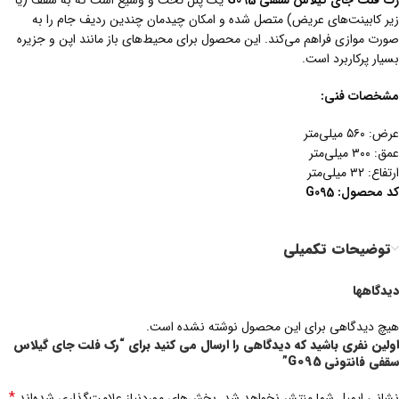
رک فلت جای گیلاس سقفی G095
یک پنل تخت و وسیع است که به سقف (یا
زیر کابینت‌های عریض) متصل شده و امکان چیدمان چندین ردیف جام را به
صورت موازی فراهم می‌کند. این محصول برای محیط‌های باز مانند اپن و جزیره
بسیار پرکاربرد است.
مشخصات فنی:
عرض: ۵۶۰ میلی‌متر
عمق: ۳۰۰ میلی‌متر
ارتفاع: ۳۲ میلی‌متر
کد
محصول
:
G095
توضیحات تکمیلی
دیدگاهها
هیچ دیدگاهی برای این محصول نوشته نشده است.
اولین نفری باشید که دیدگاهی را ارسال می کنید برای “رک فلت جای گیلاس
سقفی فانتونی G095”
*
نشانی ایمیل شما منتشر نخواهد شد.
بخش‌های موردنیاز علامت‌گذاری شده‌اند