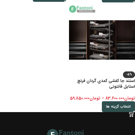
-5%
استند جا کفشی کمدی گردان فرنچ
استایل فانتونی
تومان
83.600.000
–
تومان
59.850.000
انتخاب گزینه ها