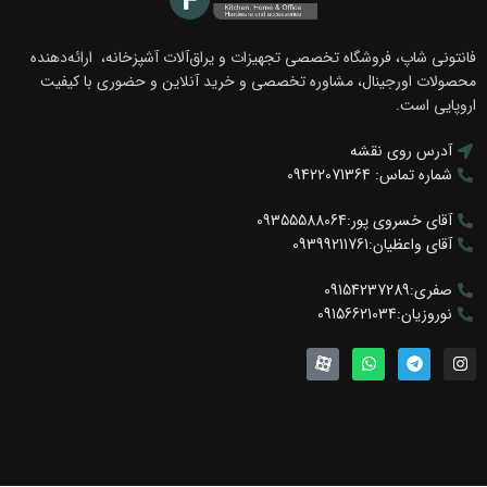
فانتونی شاپ، فروشگاه تخصصی تجهیزات و یراق‌آلات آشپزخانه، ارائه‌دهنده
محصولات اورجینال، مشاوره تخصصی و خرید آنلاین و حضوری با کیفیت
اروپایی است.
آدرس روی نقشه
شماره تماس: 09422071364
آقای خسروی پور:09355588064
آقای واعظیان:09399211761
صفری:09154237289
نوروزیان:09156621034