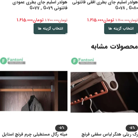
هولدر اسلیم جای بطری افقی فانتونی
هولدر اسلیم جای بطری عمودی
G078 , G080
فانتونی G077 , G079
تومان
1.615.000
تومان
1.615.000
تومان
1.700.000
تومان
1.700.000
انتخاب گزینه ها
انتخاب گزینه ها
محصولات مشابه
-5%
-5%
رک ریلی هنگر لباس سقفی فرنچ
میله رگال مستطیلی چرم فرنچ استایل