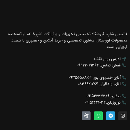
فانتونی شاپ، فروشگاه تخصصی تجهیزات و یراق‌آلات آشپزخانه، ارائه‌دهنده
محصولات اورجینال، مشاوره تخصصی و خرید آنلاین و حضوری با کیفیت
اروپایی است.
آدرس روی نقشه
شماره تماس: 09422071364
آقای خسروی پور:09355588064
آقای واعظیان:09399211761
صفری:09154237289
نوروزیان:09156621034