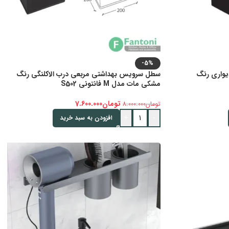
-5%
150mm پیچی دیواری رنگ
سطل سرویس بهداشتی مربعی درب الاکلنگی رنگ
مشکی مات مدل M فانتونی S502
تومان
7.600.000
تومان
8.000.000
+
-
افزودن به سبد خرید