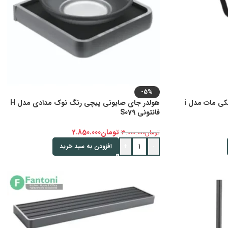
-5%
هولدر دستمال کاغذی پیچی رنگ مشکی مات مدل i
هولدر جای صابونی پیچی رنگ نوک مدادی مدل H
فانتونی S079
تومان
2.850.000
تومان
3.000.000
+
-
افزودن به سبد خرید