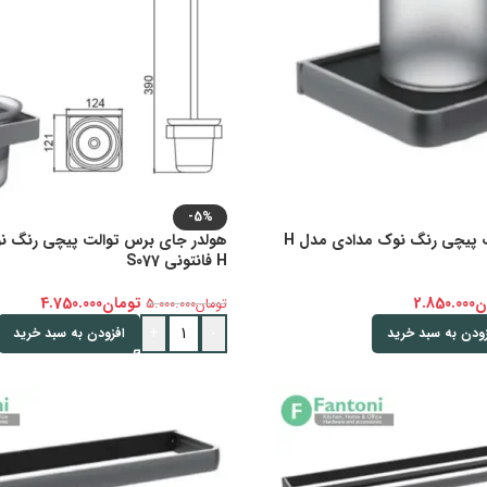
-5%
هولدر جای مسواک پیچی رنگ نوک مدادی مدل H
هولدر جای برس توالت پیچی رنگ ن
H فانتونی S077
ن
2.850.000
تومان
4.750.000
تومان
5.000.000
+
-
زودن به سبد خرید
افزودن به سبد خرید