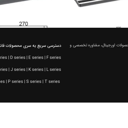
محصولات اورجینال، مشاوره تخصصی و
دسترسی سریع به سری محصولات فانت
ries
|
D series
|
E series
|
F series
-5%
 رینگ بسته پیچی رنگ نوک مدادی
هولدر حوله دست رینگ بسته پیچی 
eries
|
J series
|
K series
|
L series
مدل H فانتونی S074
ies
|
P series
|
S series
|
T series
ن
4.750.000
تومان
2.850.000
تومان
3.000.000
+
-
زودن به سبد خرید
افزودن به سبد خرید