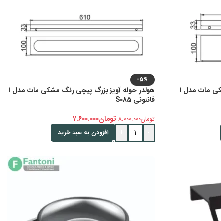
-5%
شلف حمام یک طبقه پیچی رنگ مشکی مات مدل i
هولدر حوله آویز بزرگ پیچی رنگ مشکی مات مدل i
فانتونی S085
تومان
7.600.000
تومان
8.000.000
+
-
افزودن به سبد خرید