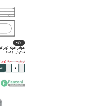
-5%
فانتونی S084
توما
تومان
4.000.000
+
-
اف