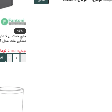
-5%
مشکی مات مدل M فانتونی S302
توما
تومان
5.000.000
+
-
اف