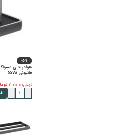
-5%
فانتونی S078
توما
تومان
3.000.000
+
-
اف