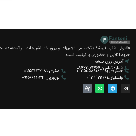
فانتونی شاپ، فروشگاه تخصصی تجهیزات و یراق‌آلات آشپزخانه، ارائه‌دهنده 
خرید آنلاین و حضوری با کیفیت است.
آدرس روی نقشه
-5%
شماره تماس: 09422071364
خسروی پور:09355588064
صفری:09154237289
شلف حوله دوتایی
واعظیان:09399211761
نوروزیان:09156621034
مدل H فانتونی S075
توما
تومان
5.000.000
+
-
اف