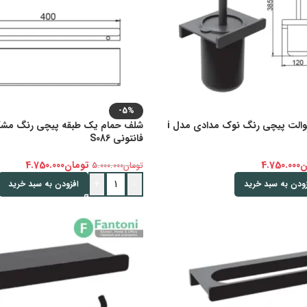
-5%
هولدر جای برس توالت پیچی رنگ نوک مدادی مدل i
فانتونی S086
ن
4.750.000
تومان
4.750.000
تومان
5.000.000
+
-
زودن به سبد خرید
افزودن به سبد خرید