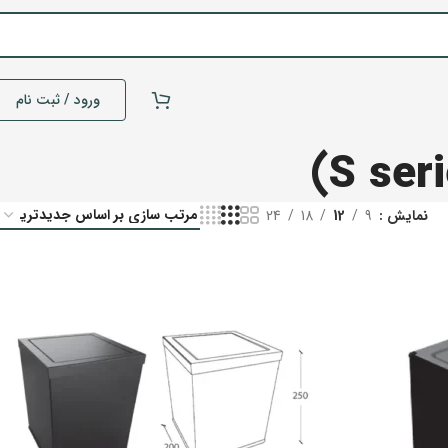
ورود / ثبت نام
نمایش
9
12
18
24