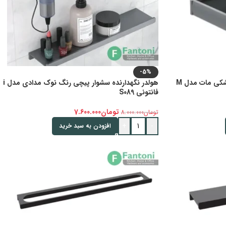
-5%
جای مسواک گرد روی صفحه رنگ مشکی مات مدل M
هولدر نگهدارنده سشوار پیچی رنگ نوک مدادی مدل i
فانتونی S089
تومان
7.600.000
تومان
8.000.000
+
-
افزودن به سبد خرید