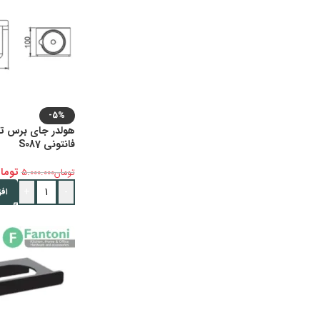
-5%
فانتونی S087
توما
تومان
5.000.000
+
-
اف