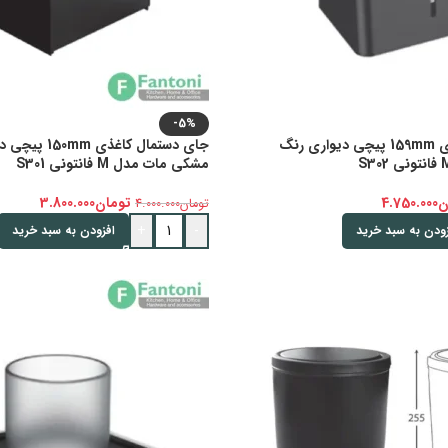
-5%
جای دستمال کاغذی 159mm پیچی دیواری رنگ
جای دستمال کاغذی 
مشکی مات مدل M فانتونی S301
ن
4.750.000
تومان
3.800.000
تومان
4.000.000
+
-
زودن به سبد خرید
افزودن به سبد خرید