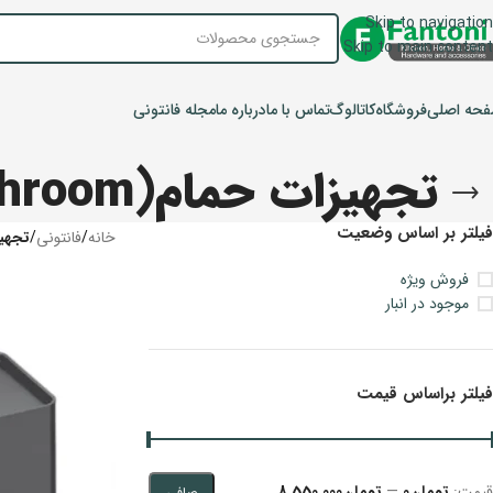
Skip to navigation
Skip to main content
حه اصلی
فروشگاه
کاتالوگ
تماس با ما
درباره ما
مجله فانتونی
تجهیزات حمام(S series accessories for bathroom)
فیلتر بر اساس وضعیت
خانه
/
فانتونی
/
تجهیزات حمام(om
فروش ویژه
موجود در انبار
فیلتر براساس قیمت
قيمت:
تومان0
—
تومان8.550.000
صافی