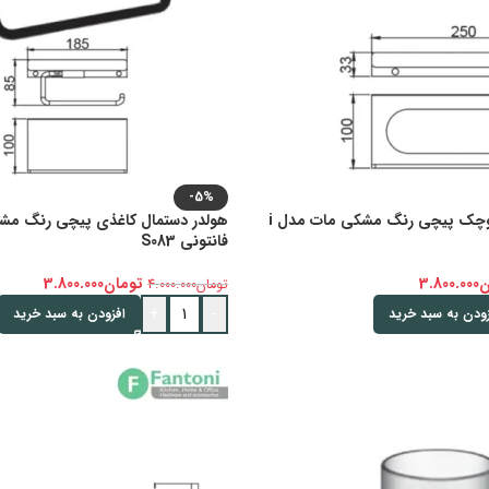
-5%
هولدر حوله آویز کوچک پیچی رنگ مشکی مات مدل i
فانتونی S083
ن
3.800.000
تومان
3.800.000
تومان
4.000.000
+
-
زودن به سبد خرید
افزودن به سبد خرید