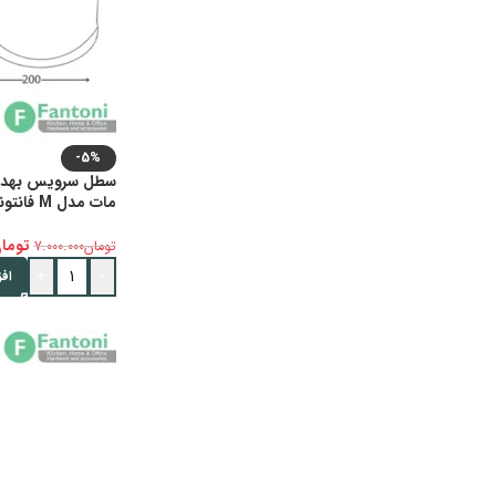
-5%
سطل سرویس بهداش
مات مدل M فانتونی S501
توما
تومان
7.000.000
+
-
اف