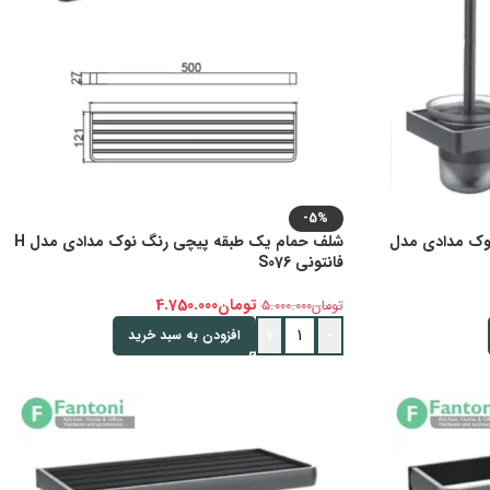
-5%
وک مدادی مدل
شلف حمام یک طبقه پیچی رنگ نوک مدادی مدل H
فانتونی S076
تومان
4.750.000
تومان
5.000.000
+
-
افزودن به سبد خرید