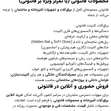
محصولات فانتونی (با تمرکز ویژه بر فانتونی)
فانتونی مجموعه‌ای کامل از
یراق‌آلات و تجهیزات آشپزخانه و ساختمان
را عرضه
می‌کند، از جمله:
یراق‌آلات کابینت فانتونی
دستگیره‌ها و اکسسوری‌های فلزی کابینت
لولاهای مخفی و آرام‌بند حرفه‌ای
ریل‌های ساچمه‌ای و تاندم (Soft Close و Hidden Rail)
جک‌های کابینت (گازی، هیدرولیکی و آسانسوری)
تجهیزات داخل کابینت، نظم‌دهنده‌ها و ارگانایزرها
مکانیزم‌های درب ریلی و سیستم‌های بازشوی هوشمند
پروفیل‌ها و فیتینگ‌های دکوراتیو آلومینیومی
تجهیزات و اکسسوری‌های کاربردی آشپزخانه و اتاق خواب
این محصولات هم برای
مصرف‌کنندگان خانگی
و هم برای
کابینت‌سازان،
طراحان داخلی و پروژه‌های ساختمانی
مناسب هستند.
فروش حضوری و آنلاین در فانتونی
برای سهولت دسترسی مشتریان در سراسر کشور، کابی‌لند امکان
خرید آنلاین
یراق‌آلات آشپزخانه و محصولات فانتونی
را فراهم کرده است. اطلاعات
محصولات شامل
قیمت، مشخصات فنی و موجودی
به‌صورت روزانه در