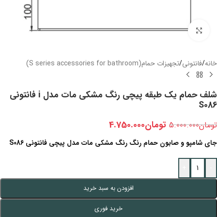
بزرگنمایی تصویر
خانه
/
فانتونی
/
تجهیزات حمام(S series accessories for bathroom)
شلف حمام یک طبقه پیچی رنگ مشکی مات مدل i فانتونی
S086
تومان
4.750.000
تومان
5.000.000
جای شامپو و صابون حمام رنگ رنگ مشکی مات مدل پیچی فانتونی S086
+
-
افزودن به سبد خرید
خرید فوری