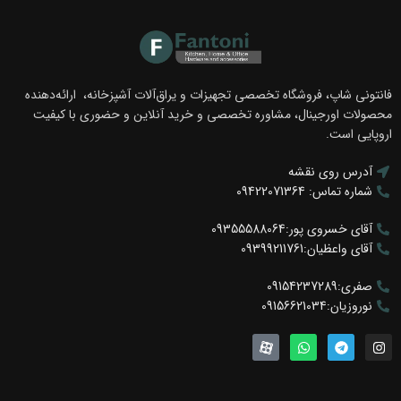
فانتونی شاپ، فروشگاه تخصصی تجهیزات و یراق‌آلات آشپزخانه، ارائه‌دهنده
محصولات اورجینال، مشاوره تخصصی و خرید آنلاین و حضوری با کیفیت
اروپایی است.
آدرس روی نقشه
شماره تماس: 09422071364
آقای خسروی پور:09355588064
آقای واعظیان:09399211761
صفری:09154237289
نوروزیان:09156621034