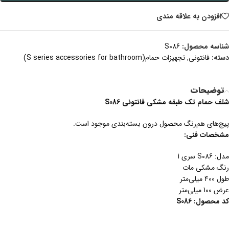
افزودن به علاقه مندی
شناسه محصول:
S086
دسته:
فانتونی
,
تجهیزات حمام(S series accessories for bathroom)
توضیحات
شلف حمام تک طبقه مشکی فانتونی S086
پیچ‌های هم‌رنگ محصول درون بسته‌بندی موجود است.
مشخصات فنی
:
مدل: S086 سری i
رنگ مشکی مات
طول ۴۰۰ میلی‌متر
عرض 100 میلی‌متر
کد
محصول
: S086