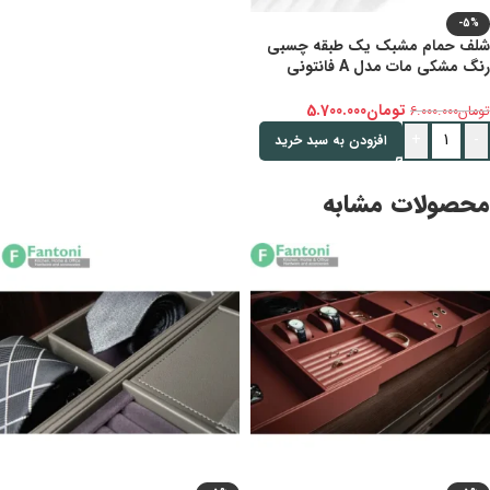
-5%
شلف حمام مشبک یک طبقه چسبی
رنگ مشکی مات مدل A فانتونی
S005
تومان
5.700.000
تومان
6.000.000
+
-
افزودن به سبد خرید
محصولات مشابه