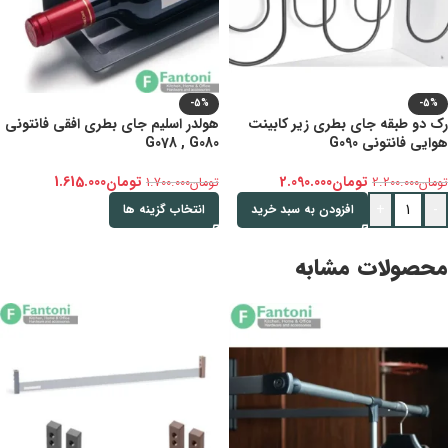
-5%
-5%
رک دو طبقه جای بطری زیر کابینت
هولدر اسلیم جای بطری افقی فانتونی
هوایی فانتونی G090
G078 , G080
تومان
2.090.000
تومان
1.615.000
تومان
2.200.000
تومان
1.700.000
+
-
افزودن به سبد خرید
انتخاب گزینه ها
محصولات مشابه