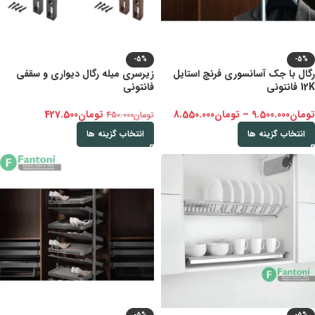
-5%
-5%
رگال با جک آسانسوری فرنچ استایل
زیرسری میله رگال دیواری و سقفی
12K فانتونی
فانتونی
تومان
9.500.000
–
تومان
8.550.000
تومان
427.500
تومان
450.000
انتخاب گزینه ها
انتخاب گزینه ها