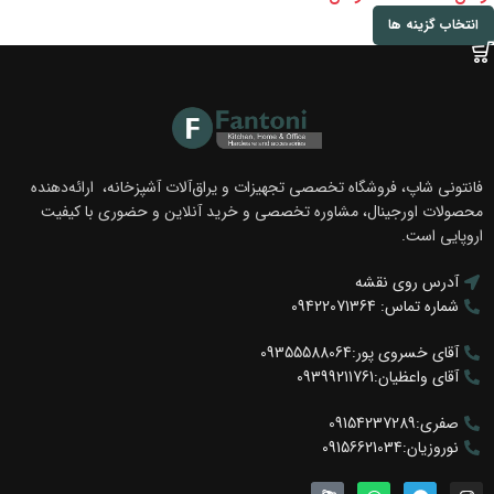
انتخاب گزینه ها
فانتونی شاپ، فروشگاه تخصصی تجهیزات و یراق‌آلات آشپزخانه، ارائه‌دهنده
محصولات اورجینال، مشاوره تخصصی و خرید آنلاین و حضوری با کیفیت
اروپایی است.
آدرس روی نقشه
شماره تماس: 09422071364
آقای خسروی پور:09355588064
آقای واعظیان:09399211761
صفری:09154237289
نوروزیان:09156621034