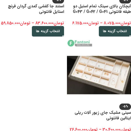
-5%
-5%
آبچکان بالای سینک تمام استیل دو
استند جا کفشی کمدی گردان فرنچ
طبقه فانتونی G043 / G042 / G041
استایل فانتونی
تومان
8.075.000
–
تومان
6.175.000
تومان
83.600.000
–
تومان
59.850.000
انتخاب گزینه ها
انتخاب گزینه ها
-5%
سینی مشبک جای زیور آلات ریلی
ایتالین فانتونی
تومان
30.400.000
–
تومان
26.600.000