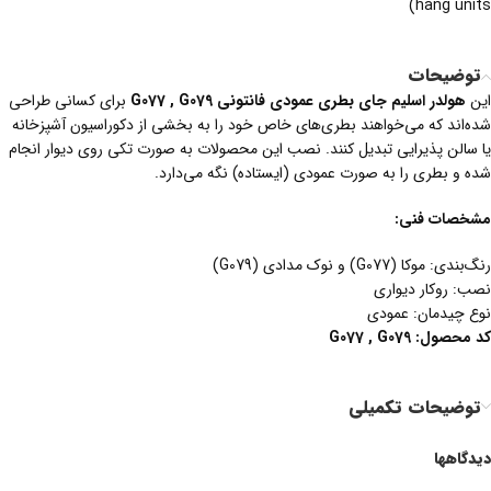
hang units)
توضیحات
این
هولدر اسلیم جای بطری عمودی فانتونی G077 , G079
برای کسانی طراحی
شده‌اند که می‌خواهند بطری‌های خاص خود را به بخشی از دکوراسیون آشپزخانه
یا سالن پذیرایی تبدیل کنند. نصب این محصولات به صورت تکی روی دیوار انجام
شده و بطری را به صورت عمودی (ایستاده) نگه می‌دارد.
مشخصات فنی:
رنگ‌بندی: موکا (G077) و نوک مدادی (G079)
نصب: روکار دیواری
نوع چیدمان: عمودی
کد
محصول
:
G077 , G079
توضیحات تکمیلی
دیدگاهها