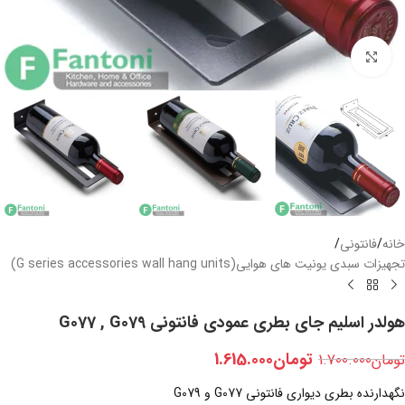
بزرگنمایی تصویر
خانه
/
فانتونی
/
تجهیزات سبدی یونیت های هوایی(G series accessories wall hang units)
هولدر اسلیم جای بطری عمودی فانتونی G077 , G079
تومان
1.615.000
تومان
1.700.000
نگهدارنده بطری دیواری فانتونی G077 و G079