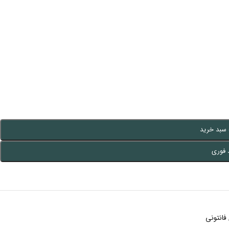
 سبد خرید
 فوری
فانتونی