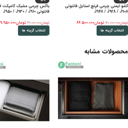
کشو ایمنی چرمی فرنچ استایل فانتونی
باکس چرمی مشبک کامپکت فرن
J948 / J928 / J908
فانتونی J950 / J930 / J910
تومان
66.500.000
تومان
19.950.000
تومان
70.000.000
تومان
21.000.000
انتخاب گزینه ها
انتخاب گزینه ها
محصولات مشابه