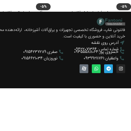
-5%
-5%
سبد چرمی ریلی فرنچ استایل فانتونی
سبد فلزی ریلی ایتالین فانتونی
تومان
32.300.000
–
تومان
28.500.000
تومان
26.600.000
–
تومان
0.000
فانتونی شاپ، فروشگاه تخصصی تجهیزات و یراق‌آلات آشپزخانه، ارائه‌دهنده 
خرید آنلاین و حضوری با کیفیت است.
انتخاب گزینه ها
انتخاب گزینه ها
آدرس روی نقشه
شماره تماس: 09422071364
خسروی پور:09355588064
صفری:09154237289
واعظیان:09399211761
نوروزیان:09156621034