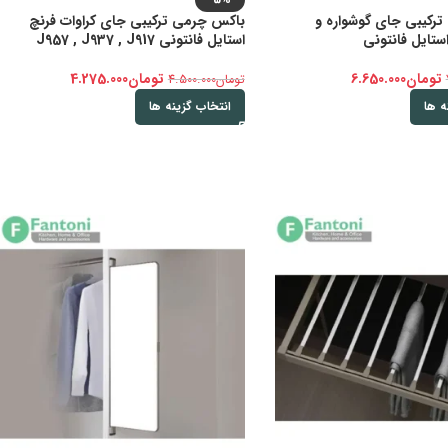
رکیبی جای گوشواره و
باکس چرمی ترکیبی جای کراوات فرنچ
استایل فانتونی
استایل فانتونی J957 , J937 , J917
تومان
6.650.000
تومان
4.275.000
تومان
4.500.000
ه ها
انتخاب گزینه ها