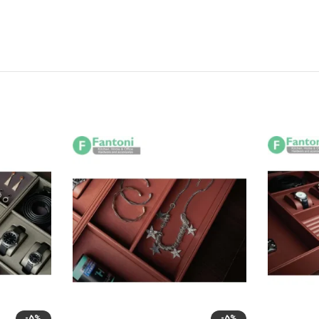
-5%
-5%