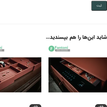
شاید این‌ها را هم بپسندید…
-5%
-5%