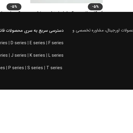
-5%
-5%
آبچکان بالای سینک تمام استیل دو طبقه
رک ریلی جای 
فانتونی G043 / G042 / G041
22.80
تومان
900.000
محصولات اورجینال، مشاوره تخصصی و
تومان
8.075.000
–
تومان
6.175.000
دسترسی سریع به سری محصولات فانت
انتخاب گزین
انتخاب گزینه ها
ries
|
D series
|
E series
|
F series
eries
|
J series
|
K series
|
L series
ies
|
P series
|
S series
|
T series