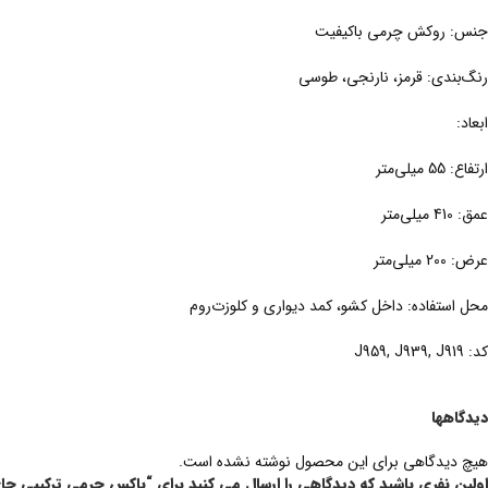
جنس: روکش چرمی باکیفیت
رنگ‌بندی: قرمز، نارنجی، طوسی
ابعاد:
ارتفاع: 55 میلی‌متر
عمق: 410 میلی‌متر
عرض: 200 میلی‌متر
محل استفاده: داخل کشو، کمد دیواری و کلوزت‌روم
کد: J959, J939, J919
دیدگاهها
هیچ دیدگاهی برای این محصول نوشته نشده است.
اولین نفری باشید که دیدگاهی را ارسال می کنید برای “باکس چرمی ترکیبی جا