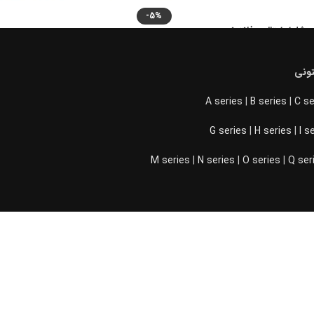
-5%
شلوار ایتالین فانتونی
اتمام موجودی
آینه چرخان بدون فریم فانتونی J701
20.
–
تومان
17.100.000
ونی
تومان
14.250.000
تومان
15.000.000
ه ها
A series
|
B series
|
C se
اطلاعات بیشتر
G series
|
H series
|
I s
M series
|
N series
|
O series
|
Q ser