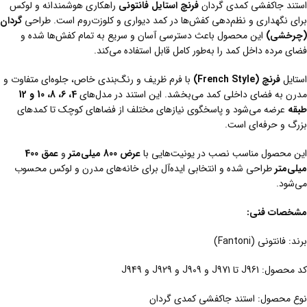
استند جاکفشی کمدی گردان
فرنچ استایل فانتونی
راهکاری هوشمندانه و لوکس
برای نگهداری و نظم‌دهی کفش‌ها در کمد دیواری و کلوزت‌روم است. طراحی
گردان
(چرخشی)
این محصول باعث دسترسی آسان و سریع به تمام کفش‌ها شده و
فضای مرده داخل کمد را به‌طور کامل قابل استفاده می‌کند.
استایل
فرنچ (French Style)
با فرم ظریف و رنگ‌بندی خاص، جلوه‌ای متفاوت و
مدرن به فضای داخلی کمد می‌بخشد. این استند در مدل‌های
4، 6، 8، 10 و 12
طبقه
عرضه می‌شود و پاسخگوی نیازهای مختلف از فضاهای کوچک تا کمدهای
بزرگ و حرفه‌ای است.
این محصول مناسب نصب در یونیت‌هایی با
عرض 800 میلی‌متر
و
عمق 400
میلی‌متر
طراحی شده و انتخابی ایده‌آل برای خانه‌های مدرن و لوکس محسوب
می‌شود.
مشخصات فنی:
برند: فانتونی (Fantoni)
کد محصول: J961 تا J971 و J909 و J929 و J949
نوع محصول: استند جاکفشی کمدی گردان