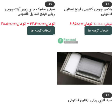
-5%
-5%
باکس چرمی کشویی فرنچ استایل
سینی مشبک جای زیور آلات چرمی
فانتونی
ریلی فرنچ استایل فانتونی
تومان
6.650.000
تومان
32.300.000
–
تومان
28.500.000
تومان
7.000.000
انتخاب گزینه ها
انتخاب گزینه ها
-5%
سبد فلزی ریلی ایتالین فانتونی