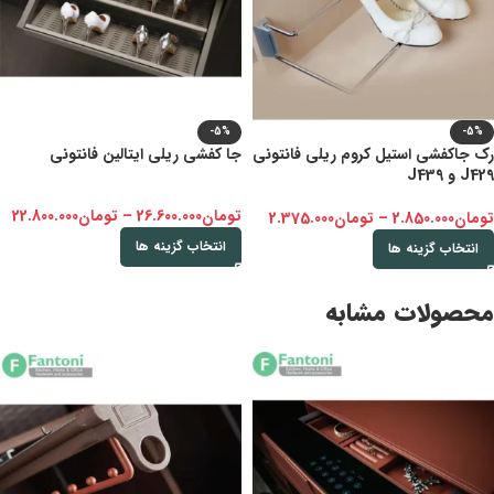
-5%
-5%
رک جاکفشی استیل کروم ریلی فانتونی
جا کفشی ریلی ایتالین فانتونی
J429 و J439
تومان
26.600.000
–
تومان
22.800.000
تومان
2.850.000
–
تومان
2.375.000
انتخاب گزینه ها
انتخاب گزینه ها
محصولات مشابه