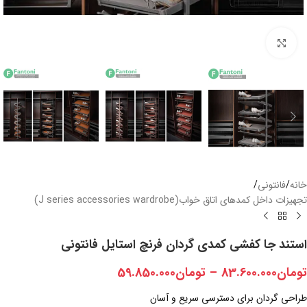
بزرگنمایی تصویر
خانه
/
فانتونی
/
تجهیزات داخل کمدهای اتاق خواب(J series accessories wardrobe)
استند جا کفشی کمدی گردان فرنچ استایل فانتونی
تومان
83.600.000
–
تومان
59.850.000
طراحی گردان برای دسترسی سریع و آسان