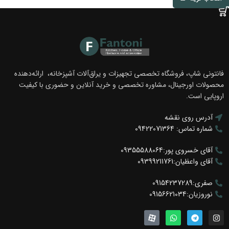
فانتونی شاپ، فروشگاه تخصصی تجهیزات و یراق‌آلات آشپزخانه، ارائه‌دهنده
محصولات اورجینال، مشاوره تخصصی و خرید آنلاین و حضوری با کیفیت
اروپایی است.
آدرس روی نقشه
شماره تماس: 09422071364
آقای خسروی پور:09355588064
آقای واعظیان:09399211761
صفری:09154237289
نوروزیان:09156621034