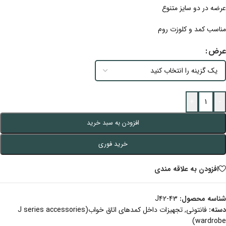
عرضه در دو سایز متنوع
مناسب کمد و کلوزت روم
عرض
+
-
افزودن به سبد خرید
خرید فوری
افزودن به علاقه مندی
شناسه محصول:
J42-43
دسته:
فانتونی
,
تجهیزات داخل کمدهای اتاق خواب(J series accessories
wardrobe)