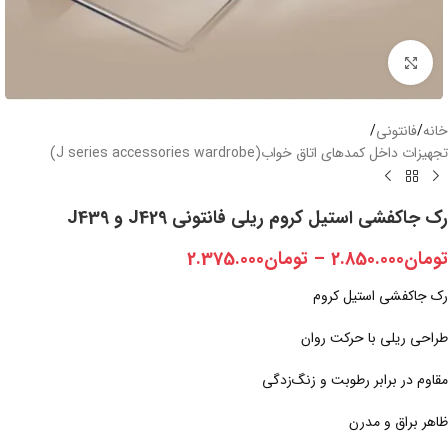
بزرگنمایی تصویر
خانه
/
فانتونی
/
تجهیزات داخل کمدهای اتاق خواب(J series accessories wardrobe)
رک جاکفشی استیل کروم ریلی فانتونی J429 و J439
تومان
2.850.000
–
تومان
2.375.000
رک جاکفشی استیل کروم
طراحی ریلی با حرکت روان
مقاوم در برابر رطوبت و زنگ‌زدگی
ظاهر براق و مدرن