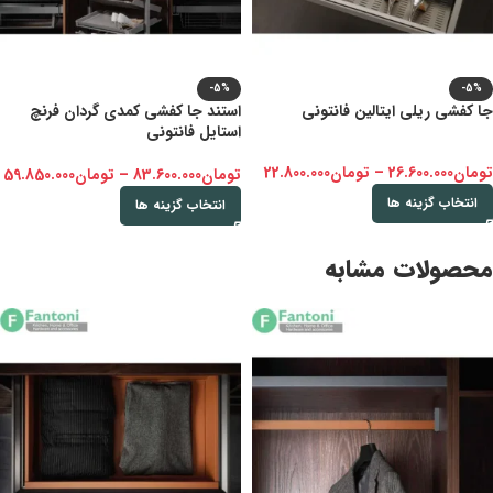
-5%
-5%
جا کفشی ریلی ایتالین فانتونی
استند جا کفشی کمدی گردان فرنچ
استایل فانتونی
تومان
26.600.000
–
تومان
22.800.000
تومان
83.600.000
–
تومان
59.850.000
انتخاب گزینه ها
انتخاب گزینه ها
محصولات مشابه