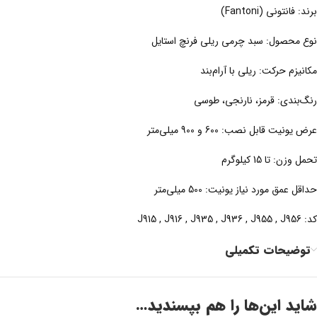
برند: فانتونی (Fantoni)
نوع محصول: سبد چرمی ریلی فرنچ استایل
مکانیزم حرکت: ریلی با آرام‌بند
رنگ‌بندی: قرمز، نارنجی، طوسی
عرض یونیت قابل نصب: 600 و 900 میلی‌متر
تحمل وزن: تا 15 کیلوگرم
حداقل عمق مورد نیاز یونیت: 500 میلی‌متر
کد: J915 , J916 , J935 , J936 , J955 , J956
توضیحات تکمیلی
شاید این‌ها را هم بپسندید…