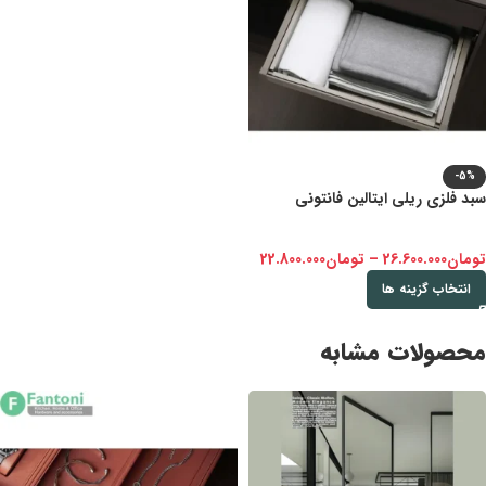
-5%
سبد فلزی ریلی ایتالین فانتونی
تومان
26.600.000
–
تومان
22.800.000
انتخاب گزینه ها
محصولات مشابه