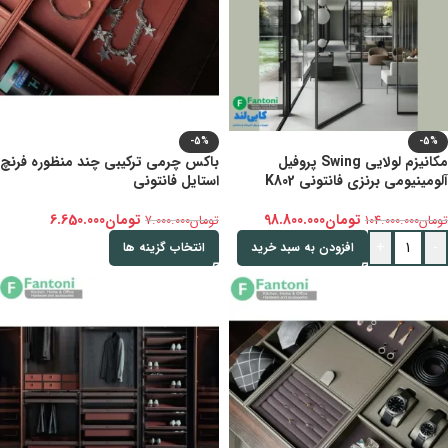
-5%
-5%
مکانیزم لولایی Swing پروفیل
باکس چرمی ترکیبی چند منظوره فرنچ
آلومینیومی برنزی فانتونی K802
استایل فانتونی
تومان
98.800.000
تومان
6.650.000
تومان
104.000.000
تومان
7.000.000
+
-
افزودن به سبد خرید
انتخاب گزینه ها