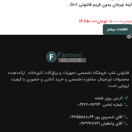
آینه چرخان بدون فریم فانتونی J701
تومان
14.250.000
تومان
15.000.000
اطلاعات بیشتر
فانتونی شاپ، فروشگاه تخصصی تجهیزات و یراق‌آلات آشپزخانه، ارائه‌دهنده
محصولات اورجینال، مشاوره تخصصی و خرید آنلاین و حضوری با کیفیت
اروپایی است.
آدرس روی نقشه
شماره تماس: 09422071364
آقای خسروی پور:09355588064
آقای واعظیان:09399211761