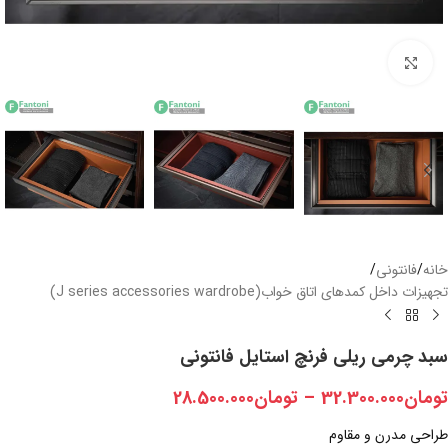
بزرگنمایی تصویر
خانه
/
فانتونی
/
تجهیزات داخل کمدهای اتاق خواب(J series accessories wardrobe)
سبد چرمی ریلی فرنچ استایل فانتونی
تومان
32.300.000
–
تومان
28.500.000
طراحی مدرن و مقاوم