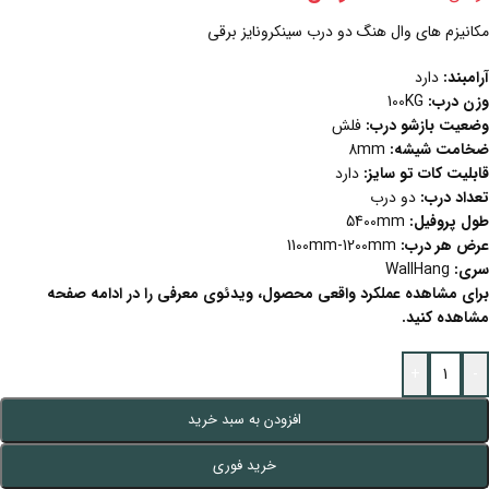
مکانیزم های وال هنگ دو درب سینکرونایز برقی
آرامبند:
دارد
وزن درب:
100KG
وضعیت بازشو درب:
فلش
ضخامت شیشه:
8mm
قابلیت کات تو سایز:
دارد
تعداد درب:
دو درب
طول پروفیل:
5400mm
عرض هر درب:
1100mm-1200mm
سری:
WallHang
برای مشاهده عملکرد واقعی محصول، ویدئوی معرفی را در ادامه صفحه
مشاهده کنید.
+
-
افزودن به سبد خرید
خرید فوری