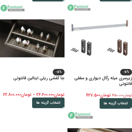
-5%
-5%
زیرسری میله رگال دیواری و سقفی
جا کفشی ریلی ایتالین فانتونی
فانتونی
تومان
26.600.000
–
تومان
22.800.000
تومان
427.500
تومان
450.000
انتخاب گزینه ها
انتخاب گزینه ها