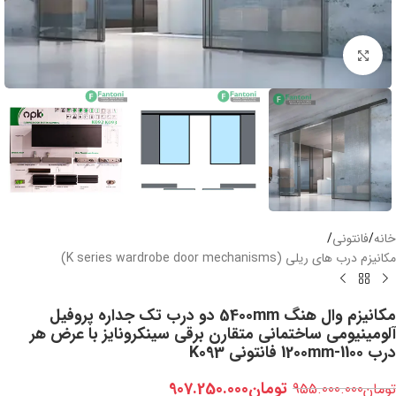
بزرگنمایی تصویر
خانه
/
فانتونی
/
مکانیزم درب های ریلی (K series wardrobe door mechanisms)
مکانیزم وال هنگ 5400mm دو درب تک جداره پروفیل
آلومینیومی ساختمانی متقارن برقی سینکرونایز با عرض هر
درب 1100-1200mm فانتونی K093
تومان
907.250.000
تومان
955.000.000