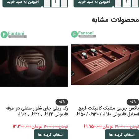
+
-
+
-
افزودن به سبد خرید
افزودن به سبد خرید
محصولات مشابه
-5%
-5%
باکس چرمی مشبک کامپکت فرنچ
رک ریلی جای شلوار سقفی دو طرفه
استایل فانتونی J950 / J930 / J910
فانتونی J902 , J922 , J942
تومان
19.950.000
تومان
13.300.000
تومان
21.000.000
تومان
14.000.000
انتخاب گزینه ها
انتخاب گزینه ها