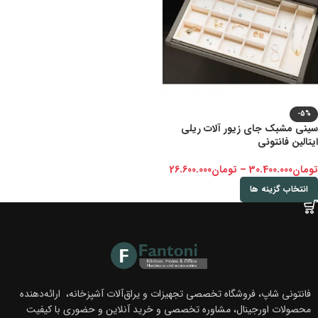
-5%
سینی مشبک جای زیور آلات ریلی
ایتالین فانتونی
تومان
30.400.000
–
تومان
26.600.000
انتخاب گزینه ها
فانتونی شاپ، فروشگاه تخصصی تجهیزات و یراق‌آلات آشپزخانه، ارائه‌دهنده
محصولات اورجینال، مشاوره تخصصی و خرید آنلاین و حضوری با کیفیت