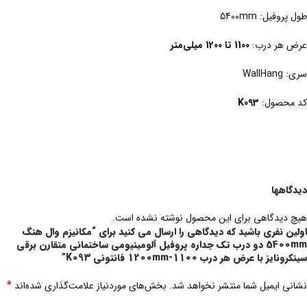
طول پروفیل: 5400mm
عرض هر درب:
1100 تا 1200 میلی‌متر
سری: WallHang
کد محصول:
K093
دیدگاهها
هیچ دیدگاهی برای این محصول نوشته نشده است.
اولین نفری باشید که دیدگاهی را ارسال می کنید برای “مکانیزم وال هنگ
5400mm دو درب تک جداره پروفیل آلومینیومی ساختمانی متقارن برقی
سینکرونایز با عرض هر درب 1100-1200mm فانتونی K093”
*
نشانی ایمیل شما منتشر نخواهد شد.
بخش‌های موردنیاز علامت‌گذاری شده‌اند