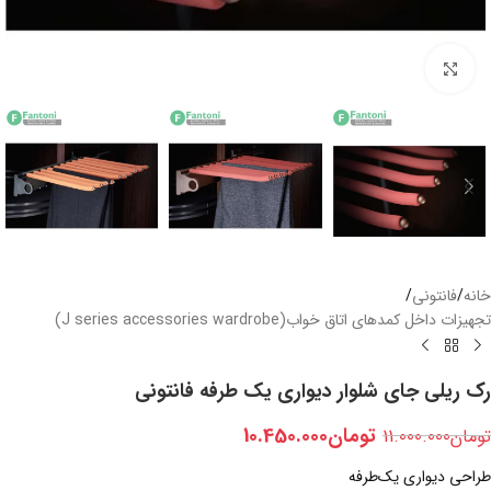
بزرگنمایی تصویر
خانه
/
فانتونی
/
تجهیزات داخل کمدهای اتاق خواب(J series accessories wardrobe)
رک ریلی جای شلوار دیواری یک طرفه فانتونی
تومان
10.450.000
تومان
11.000.000
طراحی دیواری یک‌طرفه