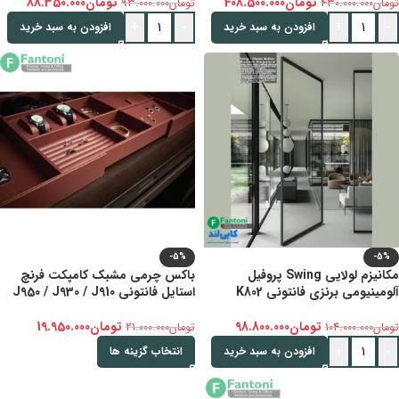
تومان
408.500.000
تومان
88.350.000
تومان
430.000.000
تومان
93.000.000
+
-
+
-
افزودن به سبد خرید
افزودن به سبد خرید
-5%
-5%
مکانیزم لولایی Swing پروفیل
باکس چرمی مشبک کامپکت فرنچ
آلومینیومی برنزی فانتونی K802
استایل فانتونی J950 / J930 / J910
تومان
98.800.000
تومان
19.950.000
تومان
104.000.000
تومان
21.000.000
+
-
افزودن به سبد خرید
انتخاب گزینه ها