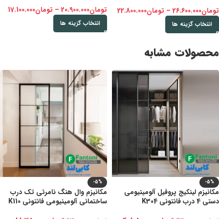
تومان
20.900.000
–
تومان
17.100.000
تومان
26.600.000
–
تومان
22.800.000
انتخاب گزینه ها
انتخاب گزینه ها
محصولات مشابه
-5%
-5%
مکانیزم لینکیج پروفیل آلومینیومی
مکانیزم وال هنگ نامرئی تک درب
دستی 4 درب فانتونی K304
ساختمانی آلومینیومی فانتونی K110