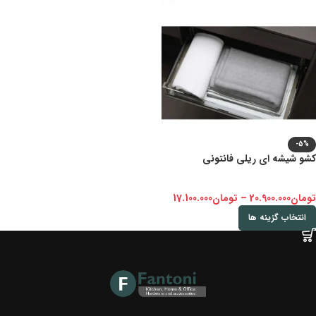
-5%
کشو شیشه ای ریلی فانتونی
تومان
20.900.000
–
تومان
17.100.000
انتخاب گزینه ها