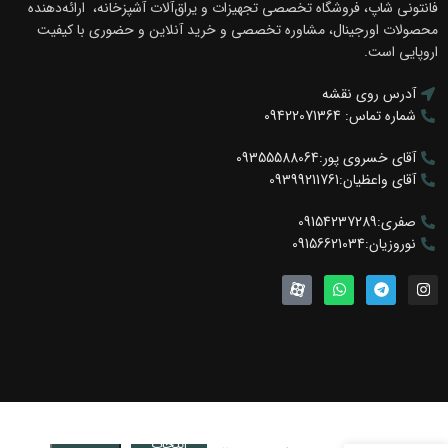
فانتونی شاپ، فروشگاه تخصصی تجهیزات و یراق‌آلات آشپزخانه، ارائه‌دهنده
محصولات اورجینال، مشاوره تخصصی و خرید آنلاین و حضوری با کیفیت
اروپایی است.
آدرس روی نقشه
شماره تماس: 09422071364
آقای خسروی پور:09355588064
آقای واعظیان:09399211761
صفری:09154237289
نوروزیان:09156621034
رک ریلی
جای
انتخاب