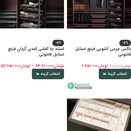
-5%
-5%
باکس چرمی کشویی فرنچ استایل
استند جا کفشی کمدی گردان فرنچ
فانتونی
استایل فانتونی
تومان
6.650.000
تومان
83.600.000
–
تومان
59.850.000
تومان
7.000.000
انتخاب گزینه ها
انتخاب گزینه ها