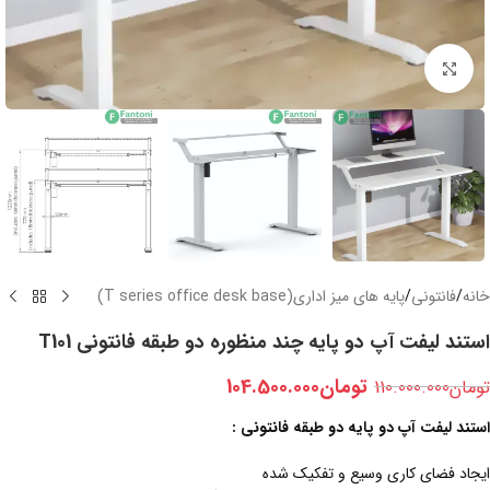
بزرگنمایی تصویر
خانه
/
فانتونی
/
پایه های میز اداری(T series office desk base)
استند لیفت آپ دو پایه چند منظوره دو طبقه فانتونی T101
تومان
104.500.000
تومان
110.000.000
استند لیفت آپ دو پایه دو طبقه فانتونی :
ایجاد فضای کاری وسیع و تفکیک شده