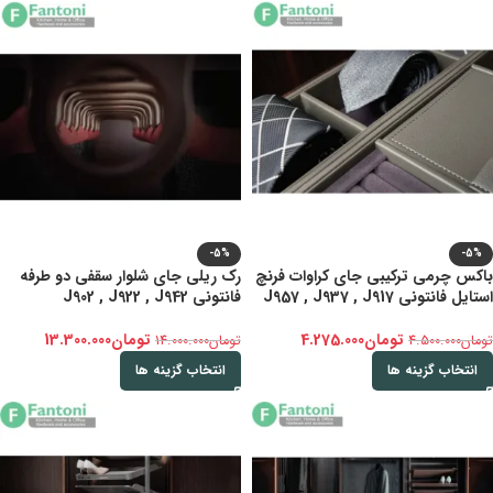
-5%
-5%
باکس چرمی ترکیبی جای کراوات فرنچ
رک ریلی جای شلوار سقفی دو طرفه
استایل فانتونی J957 , J937 , J917
فانتونی J902 , J922 , J942
تومان
4.275.000
تومان
13.300.000
تومان
4.500.000
تومان
14.000.000
انتخاب گزینه ها
انتخاب گزینه ها