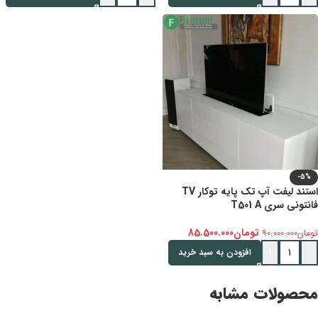
-5%
استند لیفت آپ تک پایه توکار TV
فانتونی سری T501 A
تومان
85.500.000
تومان
90.000.000
+
-
افزودن به سبد خرید
محصولات مشابه