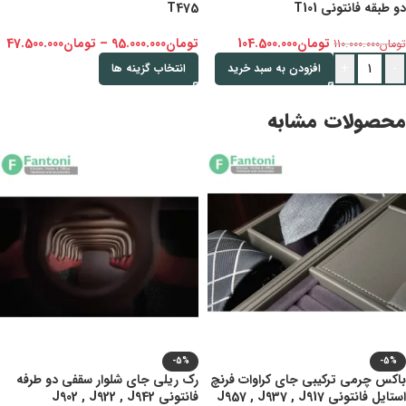
دو طبقه فانتونی T101
T475
تومان
104.500.000
تومان
95.000.000
–
تومان
47.500.000
تومان
110.000.000
+
-
افزودن به سبد خرید
انتخاب گزینه ها
محصولات مشابه
-5%
-5%
باکس چرمی ترکیبی جای کراوات فرنچ
رک ریلی جای شلوار سقفی دو طرفه
استایل فانتونی J957 , J937 , J917
فانتونی J902 , J922 , J942