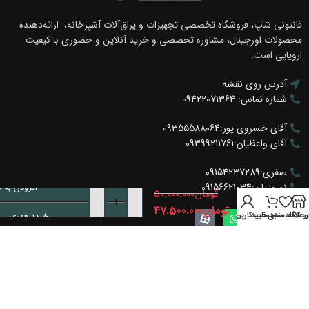
فانتونی شاپ، فروشگاه تخصصی تجهیزات و یراق‌آلات آشپزخانه، ارائه‌دهنده
محصولات اورجینال، مشاوره تخصصی و خرید آنلاین و حضوری با کیفیت
اروپایی است.
آدرس روی نقشه
شماره تماس: 09422071364
آقای خسروی پور:09355588064
آقای واعظیان:09399211761
استند
لیفت آپ
صفری:09154237289
تک پایه
نوروزیان:09156621034
افزودن به 
تومان
50.000.000
قابلیت
+
-
تنظیم
تومان
47.500.000
خرید فوری
روشگاه
علاقه مندی
سبد خرید
حساب کاربری من
صفحه
فانتونی
T107