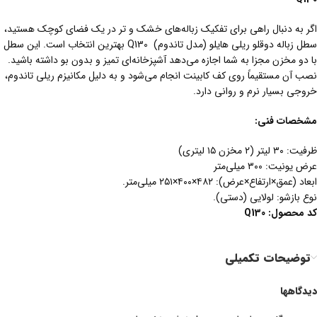
اگر به دنبال راهی برای تفکیک زباله‌های خشک و تر در یک فضای کوچک هستید،
سطل زباله دوقلو ریلی هایلو (مدل تاندوم) Q130 بهترین انتخاب است. این سطل
با دو مخزن مجزا به شما اجازه می‌دهد آشپزخانه‌ای تمیز و بدون بو داشته باشید.
نصب آن مستقیماً روی کف کابینت انجام می‌شود و به دلیل مکانیزم ریلی تاندوم،
خروجی بسیار نرم و روانی دارد.
مشخصات فنی:
ظرفیت: ۳۰ لیتر (۲ مخزن ۱۵ لیتری)
عرض یونیت: ۳۰۰ میلی‌متر
ابعاد (عمق×ارتفاع×عرض): ۴۸۲×۴۰۰×۲۵۱ میلی‌متر.
نوع بازشو: لولایی (دستی).
کد
محصول
:
Q130
توضیحات تکمیلی
دیدگاهها