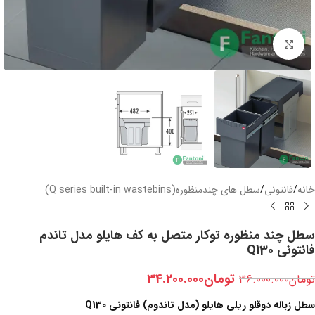
بزرگنمایی تصویر
خانه
/
فانتونی
/
سطل های چندمنظوره(Q series built-in wastebins)
سطل چند منظوره توکار متصل به کف هایلو مدل تاندم
فانتونی Q130
تومان
34.200.000
تومان
36.000.000
سطل زباله دوقلو ریلی هایلو (مدل تاندوم) فانتونی Q130