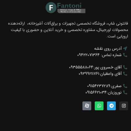
فانتونی شاپ، فروشگاه تخصصی تجهیزات و یراق‌آلات آشپزخانه، ارائه‌دهنده
محصولات اورجینال، مشاوره تخصصی و خرید آنلاین و حضوری با کیفیت
اروپایی است.
آدرس روی نقشه
شماره تماس: 09422071364
آقای خسروی پور:09355588064
آقای واعظیان:09399211761
صفری:09154237289
نوروزیان:09156621034
سطل