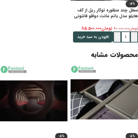
-5%
سطل چند منظوره توکار ریل از کف
هایلو مدل باتم مانت دوقلو فانتونی
Q240
تومان
85.500.000
تومان
90.000.000
+
-
افزودن به سبد خرید
محصولات مشابه
-5%
-5%