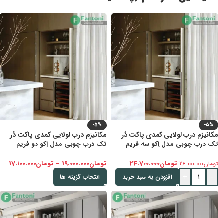
-5%
-5%
مکانیزم درب لولایی کمدی پاکت د‌ُر
مکانیزم درب لولایی کمدی پاکت د‌ُر
تک درب چوبی مدل اِکو سه فریم
تک درب چوبی مدل اِکو دو فریم
فانتونی – 500mm
فانتونی
تومان
24.700.000
تومان
19.000.000
–
تومان
17.100.000
تومان
26.000.000
+
-
افزودن به سبد خرید
انتخاب گزینه ها