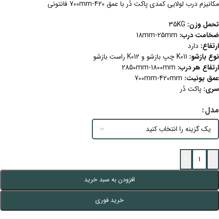
مکانیزم درب لولایی کمدی پاکت دُر با عمق 420-700mm فانتونی
تحمل وزن:
35KG
ضخامت درب:
18mm-25mm
ارتفاع:
دارد
نوع بازشو:
K011 چپ بازشو و K012 راست بازشو
ارتفاع هر درب:
2850mm-1800mm
عمق یونیت:
700mm-420mm
سری:
پاکت دُر
مدل
+
-
افزودن به سبد خرید
خرید فوری