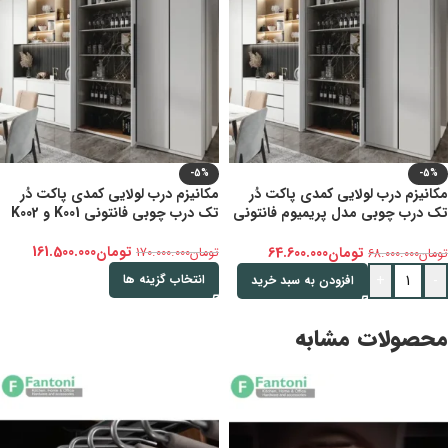
-5%
-5%
مکانیزم درب لولایی کمدی پاکت د‌ُر
مکانیزم درب لولایی کمدی پاکت دُر
تک درب چوبی مدل پریمیوم فانتونی
تک درب چوبی فانتونی K001 و K002
K009
تومان
161.500.000
تومان
64.600.000
تومان
170.000.000
تومان
68.000.000
+
-
انتخاب گزینه ها
افزودن به سبد خرید
محصولات مشابه