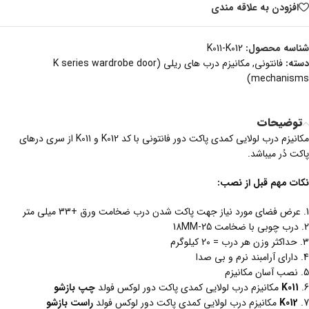
افزودن به علاقه مندی
شناسه محصول:
K011-K012
دسته:
فانتونی
,
مکانیزم درب های ریلی (K series wardrobe door
mechanisms)
توضیحات
مکانیزم درب لولایی کمدی پاکت دور فانتونی با کد K012 و K011 از سری درهای
پاکت دُر میباشد.
نکات مهم قبل از نصب:
1. عرض فضای مورد نیاز جهت پاکت شدن درب ضخامت ورق +33 میلی متر
2. درب چوبی با ضخامت 25-18MM
3. حداکثر وزن هر درب = 20 کیلوگرم
4. دارای آرامبند نرم و بی صدا
5. نصب آسان مکانیزم
6.
K011
مکانیزم درب لولایی کمدی پاکت دور لوکس فولد
چپ بازشو
7.
K012
مکانیزم درب لولایی کمدی پاکت دور لوکس فولد
راست بازشو