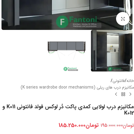
بزرگنمایی تصویر
خانه
/
فانتونی
/
مکانیزم درب های ریلی (K series wardrobe door mechanisms)
مکانیزم درب لولایی کمدی پاکت دُر لوکس فولد فانتونی K011 و
K012
تومان
185.250.000
تومان
195.000.000