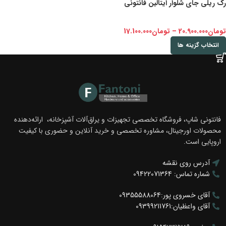
رک ریلی جای شلوار ایتالین فانتونی
تومان
20.900.000
–
تومان
17.100.000
انتخاب گزینه ها
فانتونی شاپ، فروشگاه تخصصی تجهیزات و یراق‌آلات آشپزخانه، ارائه‌دهنده
محصولات اورجینال، مشاوره تخصصی و خرید آنلاین و حضوری با کیفیت
اروپایی است.
آدرس روی نقشه
شماره تماس: 09422071364
آقای خسروی پور:09355588064
آقای واعظیان:09399211761