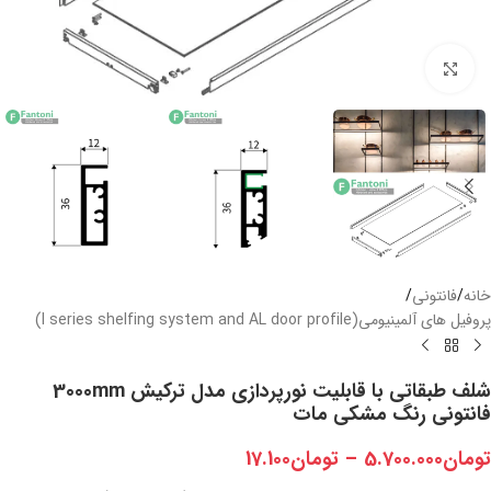
بزرگنمایی تصویر
خانه
/
فانتونی
/
پروفیل های آلمینیومی(I series shelfing system and AL door profile)
شلف طبقاتی با قابلیت نورپردازی مدل ترکیش 3000mm
فانتونی رنگ مشکی مات
تومان
5.700.000
–
تومان
17.100