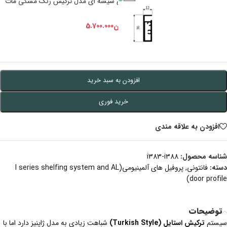
i388 پروفیل کناری شیشه ای مدل ترکیش رنگ مشکی مات
+
-
تومان
5.700.000
تومان
6.000.000
افزودن به سبد خرید
خرید فوری
افزودن به علاقه مندی
شناسه محصول:
i383-i388
دسته:
فانتونی
,
پروفیل های آلمینیومی(I series shelfing system and AL
door profile)
توضیحات
سیستم
ترکیش استایل
(Turkish Style)
شباهت زیادی به مدل ژاپنیز دارد اما با