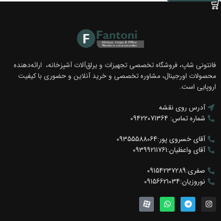
فانتونی شاپ، فروشگاه تخصصی تجهیزات و یراق‌آلات آشپزخانه، ارائه‌دهنده
محصولات اورجینال، مشاوره تخصصی و خرید آنلاین و حضوری با کیفیت
اروپایی است.
آدرس روی نقشه
شماره تماس: 09422071364
آقای خسروی پور:09355588064
آقای واعظیان:09399211761
صفری:09154237289
نوروزیان:09156621034