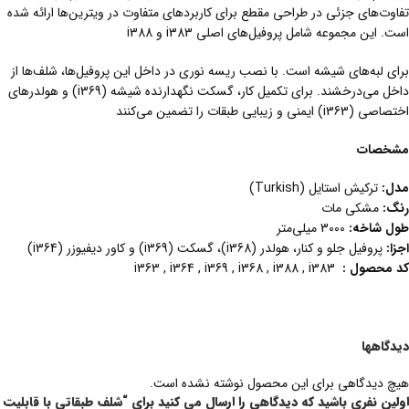
تفاوت‌های جزئی در طراحی مقطع برای کاربردهای متفاوت در ویترین‌ها ارائه شده
است. این مجموعه شامل پروفیل‌های اصلی i383 و i388
برای لبه‌های شیشه است. با نصب ریسه نوری در داخل این پروفیل‌ها، شلف‌ها از
داخل می‌درخشند. برای تکمیل کار، گسکت نگهدارنده شیشه (i369) و هولدرهای
اختصاصی (i363) ایمنی و زیبایی طبقات را تضمین می‌کنند
مشخصات
مدل
:
ترکیش استایل (Turkish)
رنگ
:
مشکی مات
طول شاخه
:
3000 میلی‌متر
اجزا:
پروفیل جلو و کنار، هولدر (i368)، گسکت (i369) و کاور دیفیوزر (i364)
کد محصول :
i363 , i364 , i369 , i368 , i388 , i383
دیدگاهها
هیچ دیدگاهی برای این محصول نوشته نشده است.
اولین نفری باشید که دیدگاهی را ارسال می کنید برای “شلف طبقاتی با قابلیت