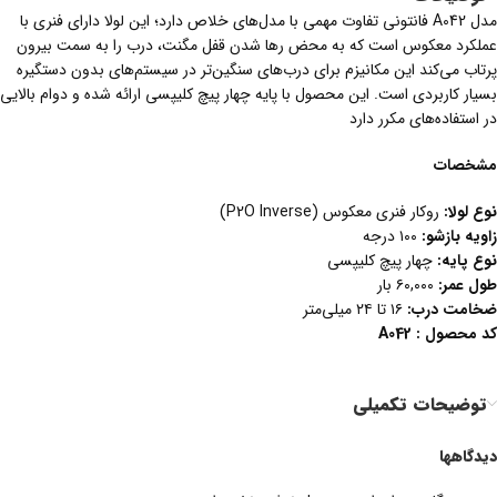
مدل A042 فانتونی تفاوت مهمی با مدل‌های خلاص دارد؛ این لولا دارای فنری با
عملکرد معکوس است که به محض رها شدن قفل مگنت، درب را به سمت بیرون
پرتاب می‌کند این مکانیزم برای درب‌های سنگین‌تر در سیستم‌های بدون دستگیره
بسیار کاربردی است. این محصول با پایه چهار پیچ کلیپسی ارائه شده و دوام بالایی
در استفاده‌های مکرر دارد
مشخصات
نوع لولا
:
روکار فنری معکوس (P2O Inverse)
زاویه بازشو
:
۱۰۰ درجه
نوع پایه
:
چهار پیچ کلیپسی
طول عمر
:
۶۰,۰۰۰ بار
ضخامت درب:
۱۶ تا ۲۴ میلی‌متر
کد محصول : A042
توضیحات تکمیلی
دیدگاهها