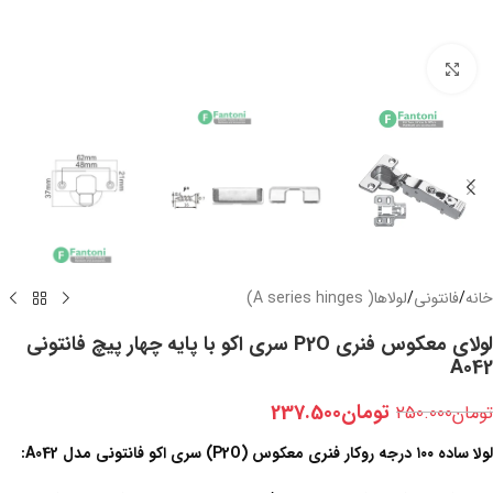
بزرگنمایی تصویر
خانه
/
فانتونی
/
لولاها( A series hinges)
لولای معکوس فنری P2O سری اکو با پایه چهار پیچ فانتونی
A042
تومان
237.500
تومان
250.000
لولا ساده ۱۰۰ درجه روکار فنری معکوس (P2O) سری اکو فانتونی مدل A042: