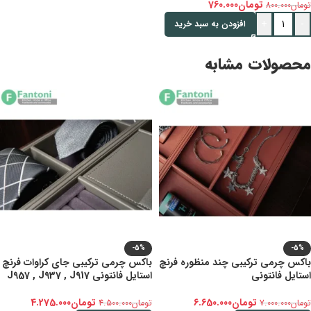
تومان
760.000
تومان
800.000
+
-
افزودن به سبد خرید
محصولات مشابه
-5%
-5%
باکس چرمی ترکیبی چند منظوره فرنچ
باکس چرمی ترکیبی جای کراوات فرنچ
استایل فانتونی
استایل فانتونی J957 , J937 , J917
تومان
6.650.000
تومان
4.275.000
تومان
7.000.000
تومان
4.500.000