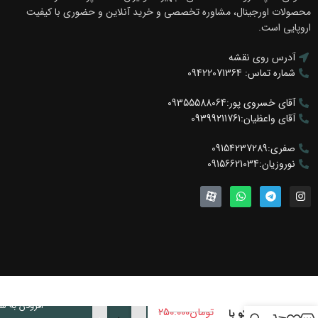
محصولات اورجینال، مشاوره تخصصی و خرید آنلاین و حضوری با کیفیت
اروپایی است.
آدرس روی نقشه
شماره تماس: 09422071364
آقای خسروی پور:09355588064
آقای واعظیان:09399211761
صفری:09154237289
نوروزیان:09156621034
لولای
معکوس
فنری P2O
افزودن به س
تومان
250.000
سری اکو با