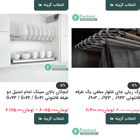
انتخاب گزینه ها
انتخاب گزینه ها
-5%
-5%
رک ریلی جای شلوار سقفی یک طرفه
آبچکان بالای سینک تمام استیل دو
فانتونی J903 , J923 , J943
طبقه فانتونی G043 / G042 / G041
تومان
11.400.000
تومان
8.075.000
–
تومان
6.175.000
تومان
12.000.000
انتخاب گزینه ها
انتخاب گزینه ها