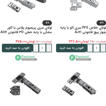
-5%
-5%
لولای خلاص P2O سری اکو با پایه
لولای سری پریمیوم پلاس با کاور
چهار پیچ فانتونی A041
مشکی با پایه خطی 3D فانتونی A114
تومان
237.500
تومان
475.000
تومان
250.000
تومان
500.000
+
-
+
-
افزودن به سبد خرید
افزودن به سبد خرید