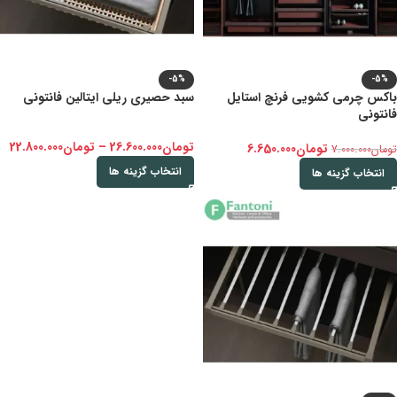
-5%
-5%
باکس چرمی کشویی فرنچ استایل
سبد حصیری ریلی ایتالین فانتونی
فانتونی
تومان
26.600.000
–
تومان
22.800.000
تومان
6.650.000
تومان
7.000.000
انتخاب گزینه ها
انتخاب گزینه ها