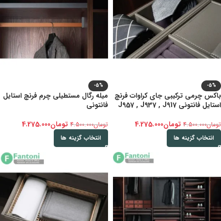
-5%
-5%
باکس چرمی ترکیبی جای کراوات فرنچ
میله رگال مستطیلی چرم فرنچ استایل
استایل فانتونی J957 , J937 , J917
فانتونی
تومان
4.275.000
تومان
4.275.000
تومان
4.500.000
تومان
4.500.000
انتخاب گزینه ها
انتخاب گزینه ها