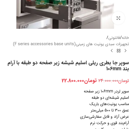
بزرگنمایی تصویر
خانه
/
فانتونی
/
تجهیزات سبدی یونیت های زمینی(F series accessories base units)
سوپر جا بطری ریلی اسلیم شیشه زیر صفحه دو طبقه با آرام
بند 106mm
تومان
22.800.000
تومان
24.000.000
سوپر لِردِر 106mm زیر صفحه
اسلیم شیشه‌ای دو طبقه
مناسب یونیت‌های باریک
عمق 300 تا 500 میلی‌متر
عرض آزاد و قابل سفارشی‌سازی
آرام‌بند قوی و حرکت نرم