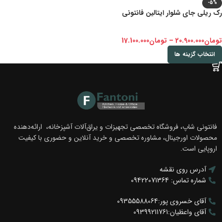
-5%
رک ریلی جای شلوار ایتالین فانتونی
تومان
20.900.000
–
تومان
17.100.000
انتخاب گزینه ها
فانتونی شاپ، فروشگاه تخصصی تجهیزات و یراق‌آلات آشپزخانه، ارائه‌دهنده
محصولات اورجینال، مشاوره تخصصی و خرید آنلاین و حضوری با کیفیت
اروپایی است.
آدرس روی نقشه
شماره تماس: 09422071364
آقای خسروی پور:09355588064
آقای واعظیان:09399211761