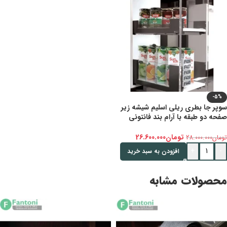
-5%
سوپر جا بطری ریلی اسلیم شیشه زیر
صفحه دو طبقه با آرام بند فانتونی
193mm , 106mm – 300mm
تومان
26.600.000
تومان
28.000.000
+
-
افزودن به سبد خرید
محصولات مشابه