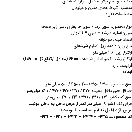
دید بالا و نظم بهتر به دلیل دیواره شیشه‌ای
مناسب آشپزخانه‌های مدرن و مینیمال
مشخصات فنی:
نوع محصول: سوپر لردر / سوپر جا بطری ریلی زیر صفحه
سری:
اسلیم شیشه – سری
F
فانتونی
تعداد طبقه: دو طبقه
نوع ریل:
2 عدد ریل اسلیم شیشه‌ای
ارتفاع ریل:
106 میلی‌متر
ارتفاع پشت کشو اسلیم شیشه:
mm
63
(معادل ارتفاع کل 106
mm
)
آرام‌بند: دارد
ابعاد
:
عمق محصول:
300 / 350 / 400 / 450 / 500 میلی‌متر
حداقل عمق داخل یونیت:
320 / 370 / 420 / 470 / 520 میلی‌متر
عمق کف کشو:
271 / 321 / 371 / 421 / 471 میلی‌متر
عرض کف کشو:
19 میلی‌متر کمتر از عرض داخل به داخل یونیت
عرض:
آزاد (قابل تنظیم متناسب با یونیت)
کد
محصولات
:
F431 – F432 – F433 – F434 – F435