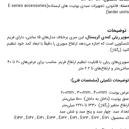
دسته:
فانتونی
,
تجهیزات سبدی یونیت های ایستاده(E series accessories
larder units)
توضیحات
سوپر ریلی کمدی کریستال،
این سری برخلاف مدل‌های ۱۵ سانتی، دارای فریم
تلسکوپی است که اجازه می‌دهد ارتفاع سوپری را دقیقاً با ابعاد کمد خود تنظیم
کنید (رگلاژ) .
سوپری‌های ریلی با قابلیت تنظیم ارتفاع فریم. مناسب برای عرض‌های ۲۰ تا ۴۰
سانتی‌متر و ارتفاع‌های تا ۲.۲ متر.
توضیحات تکمیلی (مشخصات فنی):
عرض یونیت: 200mm , 300mm , 400mm
عمق یونیت (داخل به داخل): ۵۰۰ میلی‌متر
ارتفاع متغیر (رگلاژ): ۱۳۳۰ تا ۲۲۲۰ میلی‌متر
تعداد سبد: چهار سبد و پنج سبد و شش سبد
کد محصول: E143 , E142 , E141 , E133 , E132 , E131 , E123 , E122 , E121