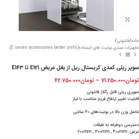
بزرگنمایی تصویر
خانه
/
فانتونی
/
تجهیزات سبدی یونیت های ایستاده(E series accessories larder units)
سوپر ریلی کمدی کریستال ریل از بغل عریض E121 تا E143
تومان
71.250.000
–
تومان
42.750.000
سوپری ریلی قابل رگلاژ فانتونی
قابلیت تغییر ارتفاع فریم متناسب با نیاز
تحمل وزن بالا در یونیت‌های ۴۰ سانتی
دسترسی دوطرفه به طبقات
عرض: 200mm , 300mm , 400mm