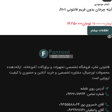
اتمام موجودی
آینه چرخان بدون فریم فانتونی J701
تومان
14.250.000
تومان
15.000.000
اطلاعات بیشتر
فانتونی شاپ، فروشگاه تخصصی تجهیزات و یراق‌آلات آشپزخانه، ارائه‌دهنده
محصولات اورجینال، مشاوره تخصصی و خرید آنلاین و حضوری با کیفیت
اروپایی است.
آدرس روی نقشه
شماره تماس: 09422071364
آقای خسروی پور:09355588064
آقای واعظیان:09399211761