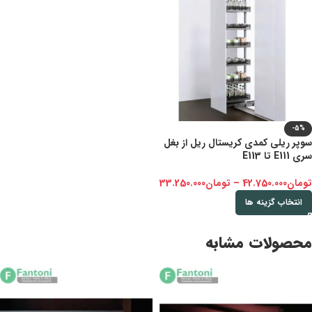
-5%
سوپر ریلی کمدی کریستال ریل از بغل
سری E111 تا E113
تومان
42.750.000
–
تومان
33.250.000
انتخاب گزینه ها
محصولات مشابه