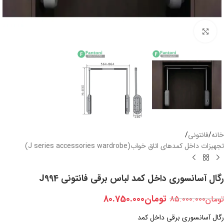
بزرگنمایی تصویر
خانه
/
فانتونی
/
تجهیزات داخل کمدهای اتاق خواب(J series accessories wardrobe)
رگال آسانسوری داخل کمد لباس برقی فانتونی J994
تومان
80.750.000
تومان
85.000.000
رگال آسانسوری برقی داخل کمد