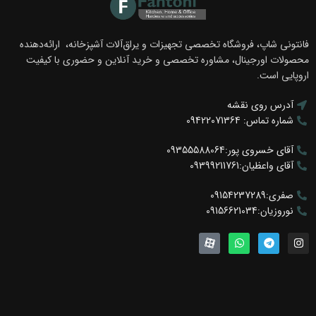
فانتونی شاپ، فروشگاه تخصصی تجهیزات و یراق‌آلات آشپزخانه، ارائه‌دهنده
محصولات اورجینال، مشاوره تخصصی و خرید آنلاین و حضوری با کیفیت
اروپایی است.
آدرس روی نقشه
شماره تماس: 09422071364
آقای خسروی پور:09355588064
آقای واعظیان:09399211761
صفری:09154237289
نوروزیان:09156621034