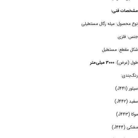
مشخصات فنی:
نوع محصول: میله رگال مستطیلی
جنس: فلزی
شکل مقطع: مستطیل
طول (عرض):
3000 میلی‌متر
رنگ‌بندی:
سیلور (J441)
سفید (J442)
موکا (J443)
مشکی (J444)