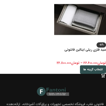
-5%
سبد فلزی ریلی ایتالین فانتونی
تومان
26.600.000
–
تومان
22.800.000
انتخاب گزینه ها
فانتونی شاپ، فروشگاه تخصصی تجهیزات و یراق‌آلات آشپزخانه، ارائه‌دهنده