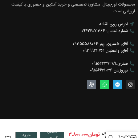
محصولات اورجینال، مشاوره تخصصی و خرید آنلاین و حضوری با کیفیت
اروپایی است.
آدرس روی نقشه
شماره تماس: 09422071364
آقای خسروی پور:09355588064
آقای واعظیان:09399211761
صفری:09154237289
نوروزیان:09156621034
انتخاب
میله رگال
تومان
3.800.000
خرید