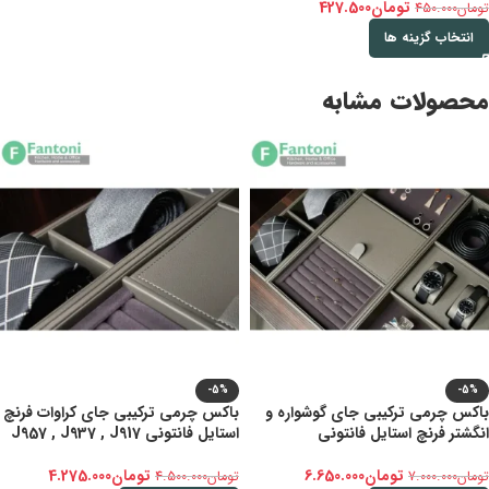
تومان
427.500
تومان
450.000
انتخاب گزینه ها
محصولات مشابه
-5%
-5%
باکس چرمی ترکیبی جای گوشواره و
باکس چرمی ترکیبی جای کراوات فرنچ
انگشتر فرنچ استایل فانتونی
استایل فانتونی J957 , J937 , J917
تومان
6.650.000
تومان
4.275.000
تومان
7.000.000
تومان
4.500.000