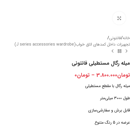
بزرگنمایی تصویر
خانه
/
فانتونی
/
تجهیزات داخل کمدهای اتاق خواب(J series accessories wardrobe)
میله رگال مستطیلی فانتونی
تومان
3.800.000
–
تومان
0
میله رگال با مقطع مستطیلی
طول 3000 میلی‌متر
قابل برش و سفارشی‌سازی
عرضه در 5 رنگ متنوع