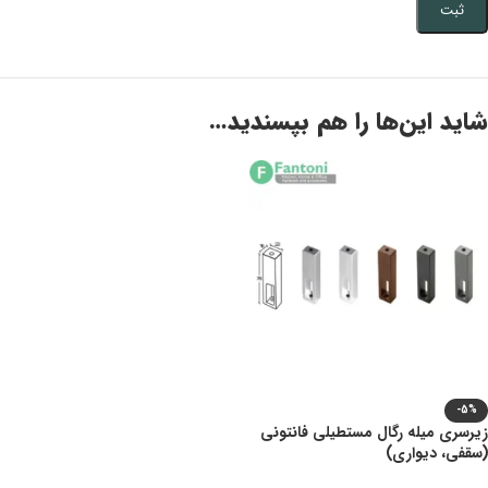
شاید این‌ها را هم بپسندید…
-5%
زیرسری میله رگال مستطیلی فانتونی
(سقفی، دیواری)