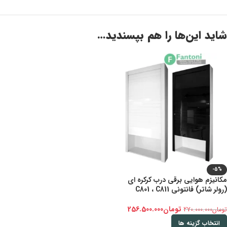
شاید این‌ها را هم بپسندید…
-5%
مکانیزم هوایی برقی درب کرکره ای
(رولر شاتر) فانتونی C801 ، C811
تومان
256.500.000
تومان
270.000.000
انتخاب گزینه ها