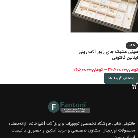
-5%
سینی مشبک جای زیور آلات ریلی
ایتالین فانتونی
تومان
30.400.000
–
تومان
26.600.000
انتخاب گزینه ها
فانتونی شاپ، فروشگاه تخصصی تجهیزات و یراق‌آلات آشپزخانه، ارائه‌دهنده
محصولات اورجینال، مشاوره تخصصی و خرید آنلاین و حضوری با کیفیت
اروپایی است.