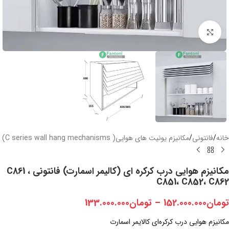
بزرگنمایی تصویر
خانه
/
فانتونی
/
مکانیزم یونیت های هوایی( C series wall hang mechanisms)
مکانیزم هوایی درب کرکره ای (کالیمر اسمارت) فانتونی C861 ،
C851، C852، C862
تومان
152.000.000
–
تومان
133.000.000
مکانیزم هوایی درب کرکره‌ای کالایمر اسمارت