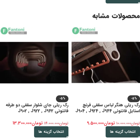
محصولات مشابه
-5%
-5%
رک ریلی هنگر لباس سقفی فرنچ
رک ریلی جای شلوار سقفی دو طرفه
استایل فانتونی J904 , J924 , J944
فانتونی J902 , J922 , J942
تومان
9.500.000
تومان
13.300.000
تومان
10.000.000
تومان
14.000.000
انتخاب گزینه ها
انتخاب گزینه ها