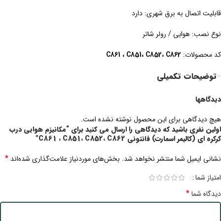
قابلیت اتصال به برق شهری: دارد
نوع نصب: هوایی / رولر شاتر
کد محصولات:
C861 ، C851، C852، C862
توضیحات تکمیلی
دیدگاهها
هیچ دیدگاهی برای این محصول نوشته نشده است.
اولین نفری باشید که دیدگاهی را ارسال می کنید برای “مکانیزم هوایی درب
کرکره ای (کالیمر اسمارت) فانتونی C861 ، C851، C852، C862”
*
نشانی ایمیل شما منتشر نخواهد شد.
بخش‌های موردنیاز علامت‌گذاری شده‌اند
امتیاز شما
*
دیدگاه شما