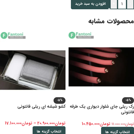
+
-
افزودن به سبد خرید
محصولات مشابه
-5%
-5%
رک ریلی جای شلوار دیواری یک طرفه
کشو شیشه ای ریلی فانتونی
فانتونی
تومان
20.900.000
–
تومان
17.100.000
تومان
10.450.000
تومان
11.000.000
انتخاب گزینه ها
انتخاب گزینه ها