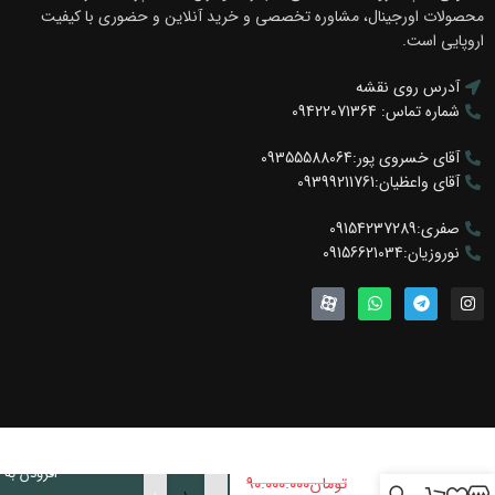
محصولات اورجینال، مشاوره تخصصی و خرید آنلاین و حضوری با کیفیت
اروپایی است.
آدرس روی نقشه
شماره تماس: 09422071364
آقای خسروی پور:09355588064
آقای واعظیان:09399211761
صفری:09154237289
نوروزیان:09156621034
جک
لیفت
آپ
افزودن به
تومان
90.000.000
برقی