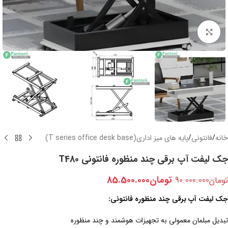
بزرگنمایی تصویر
خانه
/
فانتونی
/
پایه های میز اداری(T series office desk base)
جک لیفت آپ برقی چند منظوره فانتونی T480
تومان
85.500.000
تومان
90.000.000
جک لیفت آپ برقی چند منظوره فانتونی:
تبدیل مبلمان معمولی به تجهیزات هوشمند و چند منظوره