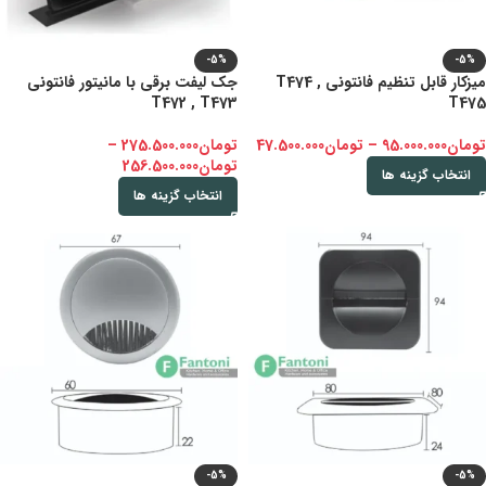
-5%
-5%
میزکار قابل تنظیم فانتونی T474 ,
جک لیفت برقی با مانیتور فانتونی
T472 , T473
T475
تومان
95.000.000
–
تومان
47.500.000
تومان
275.500.000
–
تومان
256.500.000
انتخاب گزینه ها
انتخاب گزینه ها
-5%
-5%