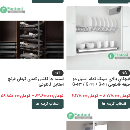
-5%
-5%
آبچکان بالای سینک تمام استیل دو
استند جا کفشی کمدی گردان فرنچ
طبقه فانتونی G043 / G042 / G041
استایل فانتونی
تومان
8.075.000
–
تومان
6.175.000
تومان
83.600.000
–
تومان
59.850.000
انتخاب گزینه ها
انتخاب گزینه ها