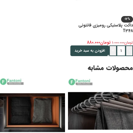
-12%
داکت پلاستیکی رومیزی فانتونی
T348
تومان
880.000
تومان
1.000.000
+
-
افزودن به سبد خرید
محصولات مشابه