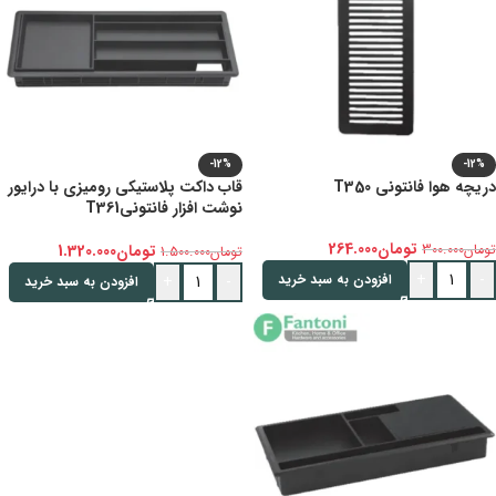
-12%
-12%
دریچه هوا فانتونی T350
قاب داکت پلاستیکی رومیزی با درایور
نوشت افزار فانتونیT361
تومان
264.000
تومان
300.000
تومان
1.320.000
تومان
1.500.000
+
-
افزودن به سبد خرید
+
-
افزودن به سبد خرید