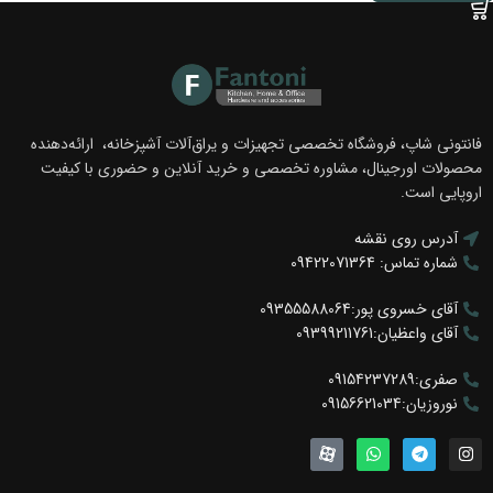
فانتونی شاپ، فروشگاه تخصصی تجهیزات و یراق‌آلات آشپزخانه، ارائه‌دهنده
محصولات اورجینال، مشاوره تخصصی و خرید آنلاین و حضوری با کیفیت
اروپایی است.
آدرس روی نقشه
شماره تماس: 09422071364
آقای خسروی پور:09355588064
آقای واعظیان:09399211761
صفری:09154237289
نوروزیان:09156621034