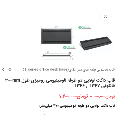
بزرگنمایی تصویر
خانه
/
فانتونی
/
پایه های میز اداری(T series office desk base)
قاب داکت لولایی دو طرفه آلومینیومی رومیزی طول 300mm
فانتونی T346 , T347
تومان
7.600.000
تومان
8.000.000
قاب داکت لولایی دو طرفه آلومینیومی ۳۰۰ میلی‌متر: