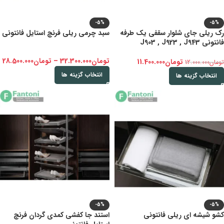
-5%
-5%
رک ریلی جای شلوار سقفی یک طرفه
سبد چرمی ریلی فرنچ استایل فانتونی
فانتونی J903 , J923 , J943
تومان
32.300.000
–
تومان
28.500.000
تومان
11.400.000
تومان
12.000.000
انتخاب گزینه ها
انتخاب گزینه ها
-5%
-5%
کشو شیشه ای ریلی فانتونی
استند جا کفشی کمدی گردان فرنچ