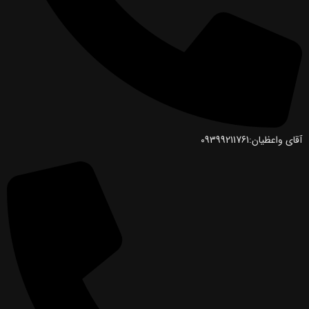
آقای واعظیان:09399211761