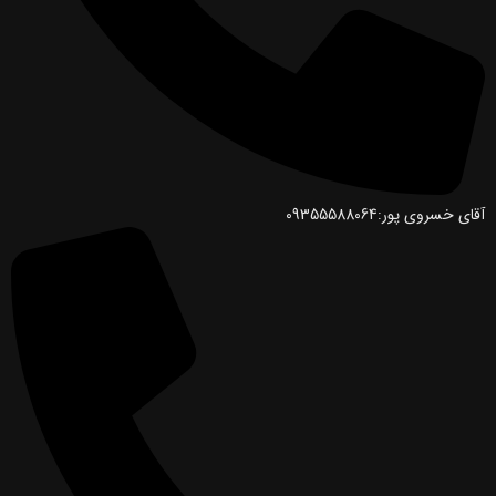
آقای خسروی پور:09355588064