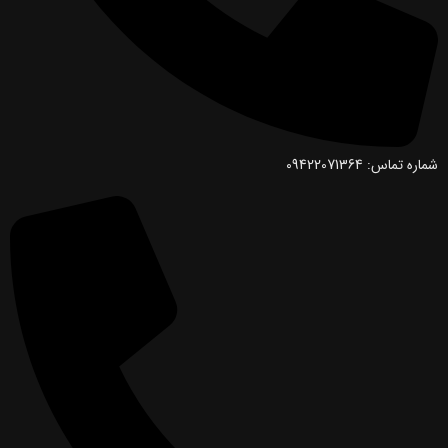
شماره تماس: 09422071364