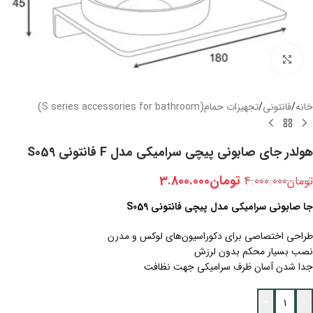
بزرگنمایی تصویر
خانه
/
فانتونی
/
تجهیزات حمام(S series accessories for bathroom)
هولدر جای صابونی پیچی سرامیکی مدل F فانتونی S059
تومان
3.800.000
تومان
4.000.000
جا صابونی سرامیکی مدل پیچی فانتونی S059
طراحی اختصاصی برای دکوراسیون‌های لوکس و مدرن
نصب بسیار محکم بدون لرزش
جدا شدن آسان ظرف سرامیکی جهت نظافت
+
-