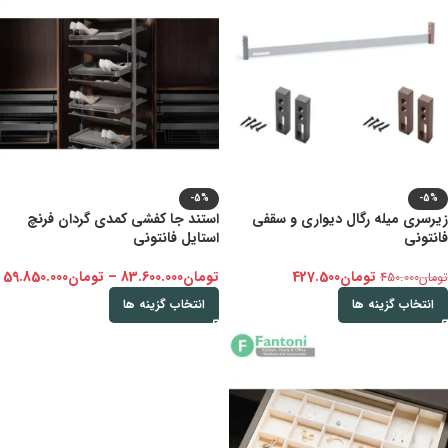
-5%
-5%
زیرسری میله رگال دیواری و سقفی
استند جا کفشی کمدی گردان فرنچ
فانتونی
استایل فانتونی
تومان
427.500
تومان
83.600.000
–
تومان
59.850.000
تومان
450.000
انتخاب گزینه ها
انتخاب گزینه ها