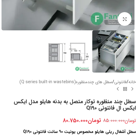
بزرگنمایی تصویر
خانه
/
فانتونی
/
سطل های چندمنظوره(Q series built-in wastebins)
سطل چند منظوره توکار متصل به بدنه هایلو مدل ایکس
ایکس ال فانتونی Q190
تومان
80.750.000
تومان
85.000.000
سطل آشغال ریلی هایلو مخصوص یونیت ۹۰ سانت فانتونی Q190