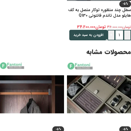
-5%
سطل چند منظوره توکار متصل به کف
هایلو مدل تاندم فانتونی Q130
تومان
34.200.000
تومان
36.000.000
+
-
افزودن به سبد خرید
محصولات مشابه
-5%
-5%