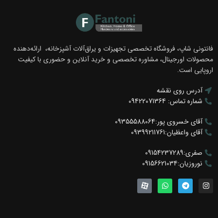
فانتونی شاپ، فروشگاه تخصصی تجهیزات و یراق‌آلات آشپزخانه، ارائه‌دهنده
محصولات اورجینال، مشاوره تخصصی و خرید آنلاین و حضوری با کیفیت
اروپایی است.
آدرس روی نقشه
شماره تماس: 09422071364
آقای خسروی پور:09355588064
آقای واعظیان:09399211761
صفری:09154237289
نوروزیان:09156621034
سطل