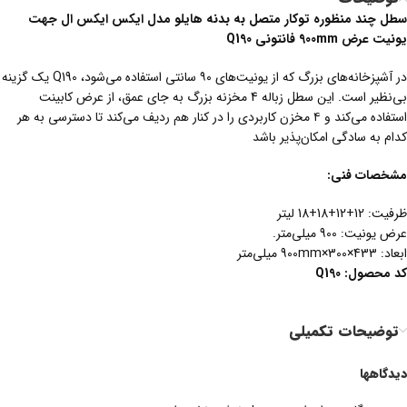
سطل چند منظوره توکار متصل به بدنه هایلو مدل ایکس ایکس ال جهت
یونیت عرض 900mm فانتونی Q190
در آشپزخانه‌های بزرگ که از یونیت‌های ۹۰ سانتی استفاده می‌شود، Q190 یک گزینه
بی‌نظیر است. این سطل زباله 4 مخزنه بزرگ به جای عمق، از عرض کابینت
استفاده می‌کند و ۴ مخزن کاربردی را در کنار هم ردیف می‌کند تا دسترسی به هر
کدام به سادگی امکان‌پذیر باشد
مشخصات فنی:
ظرفیت: 12+12+18+18 لیتر
عرض یونیت: 900 میلی‌متر.
ابعاد: 433×300×900mm میلی‌متر
کد
محصول
: Q190
توضیحات تکمیلی
دیدگاهها