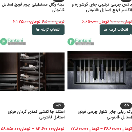
باکس چرمی ترکیبی جای گوشواره و
میله رگال مستطیلی چرم فرنچ استایل
انگشتر فرنچ استایل فانتونی
فانتونی
تومان
6.650.000
تومان
4.275.000
تومان
7.000.000
تومان
4.500.000
انتخاب گزینه ها
انتخاب گزینه ها
-5%
-5%
رک ریلی جای شلوار چرمی فرنچ
استند جا کفشی کمدی گردان فرنچ
استایل فانتونی
استایل فانتونی
تومان
26.600.000
–
تومان
22.800.000
تومان
83.600.000
–
تومان
59.850.000