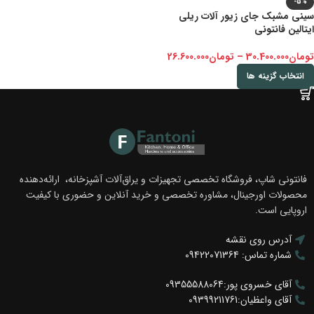
-5%
سینی مشبک جای زیور آلات ریلی
ایتالین فانتونی
تومان
30.400.000
–
تومان
26.600.000
انتخاب گزینه ها
فانتونی شاپ، فروشگاه تخصصی تجهیزات و یراق‌آلات آشپزخانه، ارائه‌دهنده
محصولات اورجینال، مشاوره تخصصی و خرید آنلاین و حضوری با کیفیت
اروپایی است.
آدرس روی نقشه
شماره تماس: 09422071364
آقای خسروی پور:09355588064
آقای واعظیان:09399211761