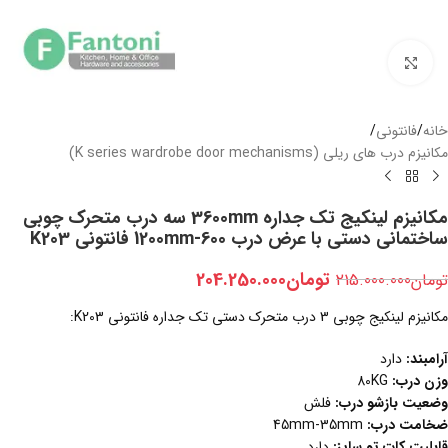
بزرگنمایی تصویر
خانه
/
فانتونی
/
مکانیزم درب های ریلی (K series wardrobe door mechanisms)
مکانیزم لینکیج تک جداره 3600mm سه درب متحرک چوبی
ساختمانی دستی با عرض درب 600-1200mm فانتونی K203
تومان
204.250.000
تومان
215.000.000
مکانیزم لینکیج چوبی 3 درب متحرک دستی تک جداره فانتونی K203:
آرامبند:
دارد
وزن درب:
80KG
وضعیت بازشو درب:
فلش
ضخامت
درب:
45mm-35mm
قابلیت کات تو سایز:
دارد