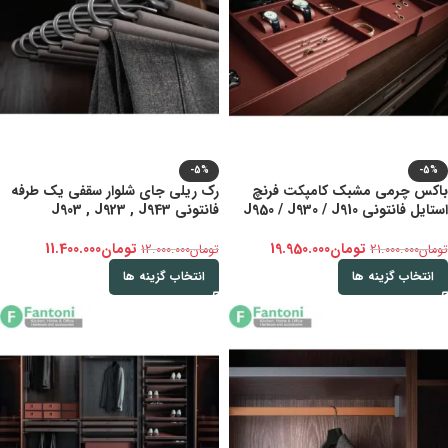
-5%
-5%
باکس چرمی مشبک کامپکت فرنچ
رک ریلی جای شلوار سقفی یک طرفه
استایل فانتونی J950 / J930 / J910
فانتونی J903 , J923 , J943
تومان
19.950.000
تومان
11.400.000
تومان
21.000.000
تومان
12.000.000
انتخاب گزینه ها
انتخاب گزینه ها