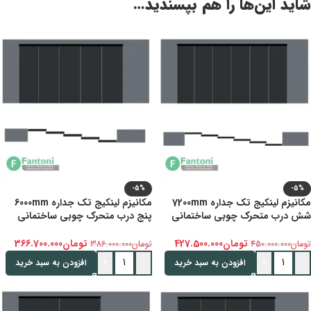
شاید این‌ها را هم بپسندید…
-5%
-5%
مکانیزم لینکیج تک جداره 7200mm
مکانیزم لینکیج تک جداره 6000mm
شش درب متحرک چوبی ساختمانی
پنج درب متحرک چوبی ساختمانی
دستی با عرض درب 600-1200mm
دستی با عرض درب 600-1200mm
فانتونی K206
فانتونی K205
تومان
427.500.000
تومان
366.700.000
تومان
450.000.000
تومان
386.000.000
+
-
+
-
افزودن به سبد خرید
افزودن به سبد خرید