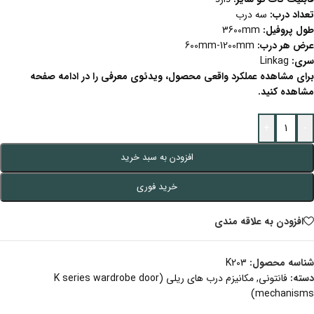
تعداد درب:
سه درب
طول پروفیل:
3600mm
عرض هر درب:
600mm-1200mm
سری:
Linkag
برای مشاهده عملکرد واقعی محصول، ویدئوی معرفی را در ادامه صفحه
مشاهده کنید.
+
-
افزودن به سبد خرید
خرید فوری
افزودن به علاقه مندی
شناسه محصول:
K203
دسته:
فانتونی
,
مکانیزم درب های ریلی (K series wardrobe door
mechanisms)