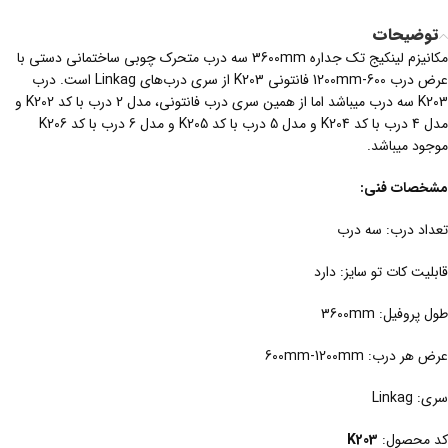
توضیحات
مکانیزم لینکیج تک جداره 3600mm سه درب متحرک چوبی ساختمانی دستی با
عرض درب 600-1200mm فانتونی K203 از سری درب‌های Linkag است. درب
K203 سه درب میباشد اما از همین سری درب فانتونی، مدل 2 درب با کد K202 و
مدل 4 درب با کد K204 و مدل 5 درب با کد K205 و مدل 6 درب با کد K206
موجود میباشد.
مشخصات فنی:
تعداد درب: سه درب
قابلیت کات تو سایز: دارد
طول پروفیل: 3600mm
عرض هر درب: 600mm-1200mm
سری: Linkag
کد محصول:
K203