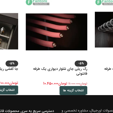
-5%
-5%
 طرفه
رک ریلی جای شلوار دیواری یک طرفه
جا کفشی ریلی
فانتونی
تومان
600.000
تومان
10.450.000
تومان
11.000.000
انتخاب گزین
انتخاب گزینه ها
محصولات اورجینال، مشاوره تخصصی و
دسترسی سریع به سری محصولات فانت