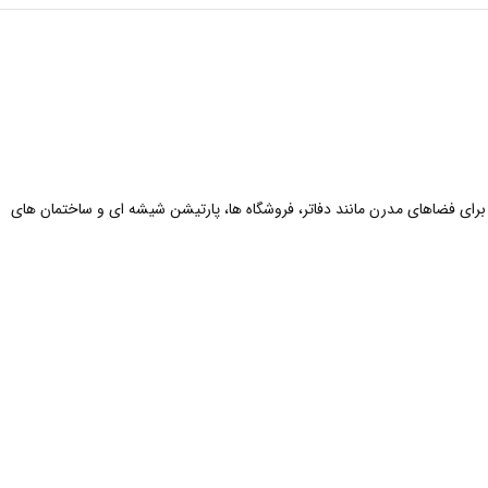
لومینیومی متقارن با عملکرد دستی و هماهنگ (سینکرونایز). این مکانیزم قابلیت پشتیبانی از درب هایی با حداکثر عرض 1200mm را دارد و برای فضاهای مدرن مانند دفاتر، فروشگاه ها، پارتیشن شیشه ای و ساختمان های