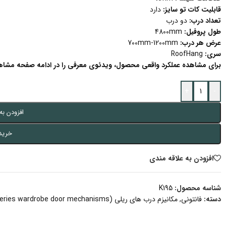
قابلیت کات تو سایز:
دارد
تعداد درب:
دو درب
طول پروفیل:
4800mm
عرض هر درب:
700mm-1200mm
سری:
RoofHang
برای مشاهده عملکرد واقعی محصول، ویدئوی معرفی را در ادامه صفحه مشاهد
+
-
افزودن به
خرید
افزودن به علاقه مندی
شناسه محصول:
K195
دسته:
فانتونی
,
مکانیزم درب های ریلی (K series wardrobe door mechanisms)