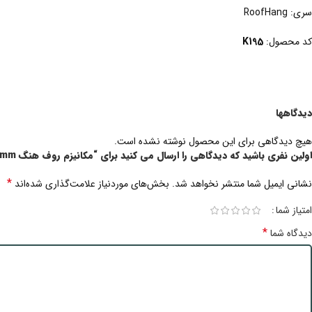
سری: RoofHang
کد محصول:
K195
دیدگاهها
هیچ دیدگاهی برای این محصول نوشته نشده است.
اولین نفری باشید که دیدگاهی را ارسال می کنید برای “مکانیزم روف هنگ 4800mm دو درب تک جداره پروفیل آلومینیومی ساختمانی متقارن دستی سینکرونایز با عرض درب 700-1200mm فانتونی K195”
*
نشانی ایمیل شما منتشر نخواهد شد.
بخش‌های موردنیاز علامت‌گذاری شده‌اند
امتیاز شما
*
دیدگاه شما