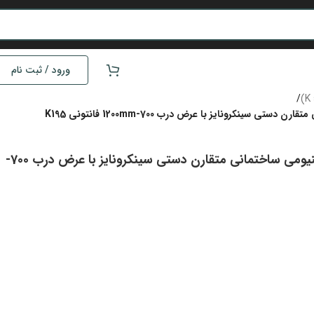
ورود / ثبت نام
/
مکانیزم روف هنگ 4800mm دو درب تک جداره پروفیل آلومینیومی ساختمانی متقارن دستی سینکرونایز با عرض درب 700-