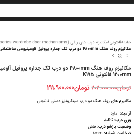
خانه
/
فانتونی
/
مکانیزم درب های ریلی (K series wardrobe door mechanisms)
مکانیزم روف هنگ 4800mm دو درب تک جداره پروفیل آلومینیومی ساختمانی متقارن دستی سینکرونایز با عرض درب 700-1200mm فانتونی K195
1200mm فانتونی K195
تومان
191.900.000
تومان
202.000.000
مکانیزم های روف هنگ دو درب سینکرونایز دستی فانتونی
آرامبند:
دارد
وزن درب:
80KG
وضعیت بازشو درب:
فلش
ضخامت
شیشه:
8mm