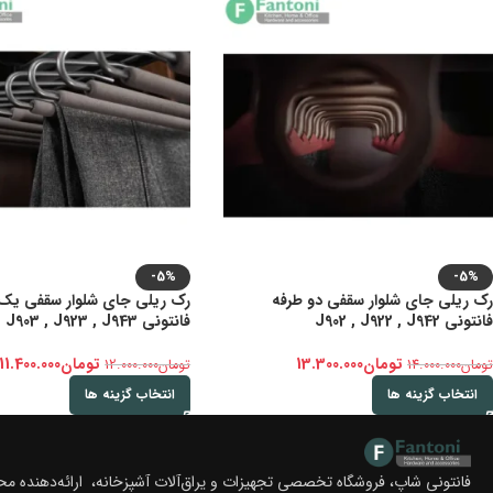
-5%
-5%
رک ریلی جای شلوار سقفی دو طرفه
رک ریلی جای شلوار سقفی یک
فانتونی J902 , J922 , J942
فانتونی J903 , J923 , J943
تومان
13.300.000
تومان
11.400.000
تومان
14.000.000
تومان
12.000.000
انتخاب گزینه ها
انتخاب گزینه ها
فانتونی شاپ، فروشگاه تخصصی تجهیزات و یراق‌آلات آشپزخانه، ارائه‌دهنده 