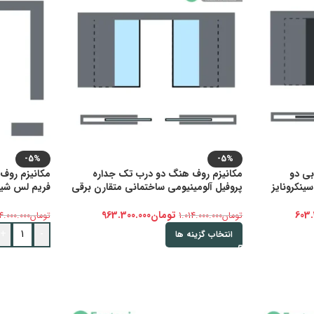
-5%
-5%
بی دو
مکانیزم روف هنگ دو درب تک جداره
ینکرونایز
پروفیل آلومینیومی ساختمانی متقارن برقی
فریم لس شیش
سینکرونایز فانتونی K173 و K174 و K175
عرض درب 700-1200mm فانتونی K108
603.
تومان
963.300.000
تومان
1.014.000.000
تومان
4.000.000
+
-
انتخاب گزینه ها