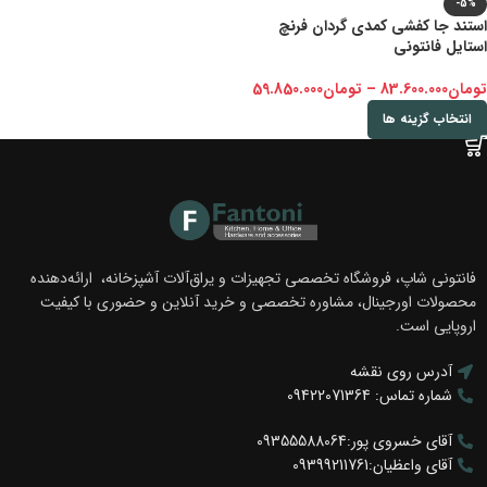
-5%
استند جا کفشی کمدی گردان فرنچ
استایل فانتونی
تومان
83.600.000
–
تومان
59.850.000
انتخاب گزینه ها
فانتونی شاپ، فروشگاه تخصصی تجهیزات و یراق‌آلات آشپزخانه، ارائه‌دهنده
محصولات اورجینال، مشاوره تخصصی و خرید آنلاین و حضوری با کیفیت
اروپایی است.
آدرس روی نقشه
شماره تماس: 09422071364
آقای خسروی پور:09355588064
آقای واعظیان:09399211761