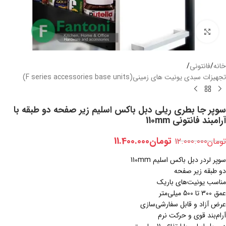
بزرگنمایی تصویر
خانه
/
فانتونی
/
تجهیزات سبدی یونیت های زمینی(F series accessories base units)
سوپر جا بطری ریلی دبل باکس اسلیم زیر صفحه دو طبقه با
آرامبند فانتونی 110mm
تومان
11.400.000
تومان
12.000.000
سوپر لردر دبل باکس اسلیم 110mm
دو طبقه زیر صفحه
مناسب یونیت‌های باریک
عمق 300 تا 500 میلی‌متر
عرض آزاد و قابل سفارشی‌سازی
آرام‌بند قوی و حرکت نرم