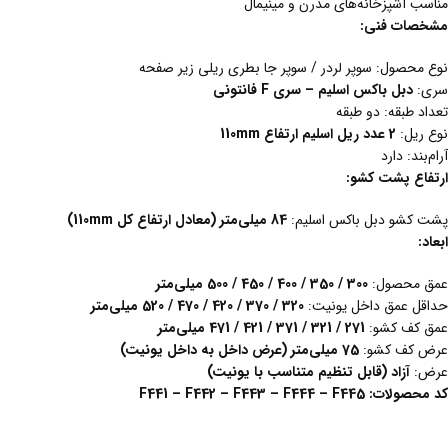
مناسب آشپزخانه‌های مدرن و مینیمال
مشخصات فنی:
نوع محصول: سوپر لردر / سوپر جا بطری ریلی زیر صفحه
سری:
دبل باکس اسلیم – سری
F
فانتونی
تعداد طبقه: دو طبقه
نوع ریل:
2 عدد ریل اسلیم ارتفاع 110
mm
آرام‌بند: دارد
ارتفاع
پشت
کشو
:
پشت کشو دبل باکس اسلیم:
84 میلی‌متر (معادل ارتفاع کل 110
mm
)
ابعاد
:
عمق محصول:
300 / 350 / 400 / 450 / 500 میلی‌متر
حداقل عمق داخل یونیت:
320 / 370 / 420 / 470 / 520 میلی‌متر
عمق کف کشو:
271 / 321 / 371 / 421 / 471 میلی‌متر
عرض کف کشو:
75 میلی‌متر (عرض داخل به داخل یونیت)
عرض:
آزاد (قابل تنظیم متناسب با یونیت)
کد
محصولات
:
F441 – F442 – F443 – F444 – F445