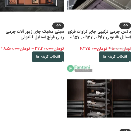
-5%
-5%
باکس چرمی ترکیبی جای کراوات فرنچ
سینی مشبک جای زیور آلات چرمی
استایل فانتونی J957 , J937 , J917
ریلی فرنچ استایل فانتونی
تومان
4.275.000
تومان
32.300.000
–
تومان
28.500.000
تومان
4.500.000
انتخاب گزینه ها
انتخاب گزینه ها