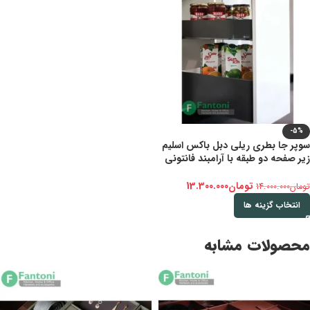
-5%
سوپر جا بطری ریلی دبل باکس اسلیم
زیر صفحه دو طبقه با آرامبند فانتونی
192mm , 110mm
تومان
13.300.000
تومان
14.000.000
انتخاب گزینه ها
محصولات مشابه