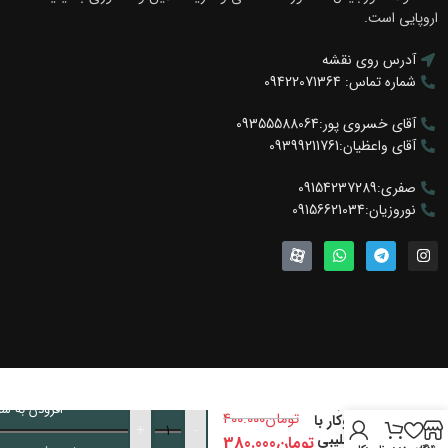
اروپایی است.
آدرس روی نقشه
شماره تماس: 09422071364
آقای خسروی پور:09355588064
آقای واعظیان:09399211761
صفری:09154237289
نوروزیان:09156621034
لولا سری
پریمیوم
افزودن به س
تومان
400.000
نیمه روکار با
+
-
پایه صلیبی
تومان
380.000