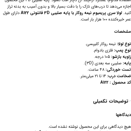
استفاده مداوم، عملکرد آرام‌بند آن دچار افت نشود. پایه صلیبی 3D این محصول
اجازه می‌دهد تا درب‌های نازک را با دقت بسیار بالا و بدون آسیب به بدنه تراز
کنید.
لولا سری پریمیوم نیمه روکار با پایه صلیبی 3D فانتونی A122
دارای طول
عمر خیره‌کننده ۱۰۰ هزار بار است.
مشخصات
نوع لولا
:
نیمه روکار کلیپسی.
نوع پمپ
:
فلزی بادوام.
زاویه بازشو
:
۱۰۵ درجه.
پایه
:
صلیبی سه بعدی (3D).
تست خوردگی
:
۴۸ ساعت.
ضخامت درب
:
۱۴ تا ۲۱ میلی‌متر.
کد محصول : A122
توضیحات تکمیلی
دیدگاهها
هیچ دیدگاهی برای این محصول نوشته نشده است.