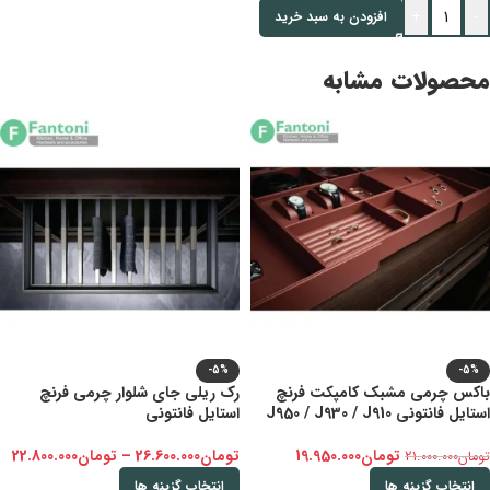
+
-
افزودن به سبد خرید
محصولات مشابه
-5%
-5%
باکس چرمی مشبک کامپکت فرنچ
رک ریلی جای شلوار چرمی فرنچ
استایل فانتونی J950 / J930 / J910
استایل فانتونی
تومان
19.950.000
تومان
26.600.000
–
تومان
22.800.000
تومان
21.000.000
انتخاب گزینه ها
انتخاب گزینه ها