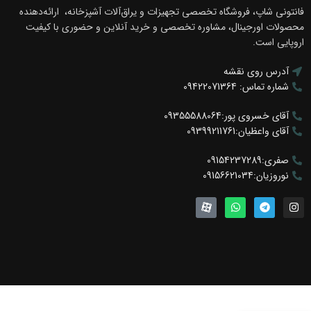
فانتونی شاپ، فروشگاه تخصصی تجهیزات و یراق‌آلات آشپزخانه، ارائه‌دهنده
محصولات اورجینال، مشاوره تخصصی و خرید آنلاین و حضوری با کیفیت
اروپایی است.
آدرس روی نقشه
شماره تماس: 09422071364
آقای خسروی پور:09355588064
آقای واعظیان:09399211761
صفری:09154237289
نوروزیان:09156621034
لولای +45
سری استار