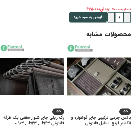
تومان
475.000
تومان
500.000
+
-
افزودن به سبد خرید
محصولات مشابه
-5%
-5%
باکس چرمی ترکیبی جای گوشواره و
رک ریلی جای شلوار سقفی یک طرفه
انگشتر فرنچ استایل فانتونی
فانتونی J903 , J923 , J943