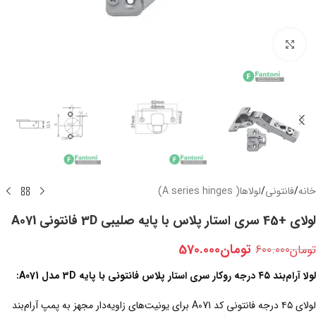
بزرگنمایی تصویر
خانه
/
فانتونی
/
لولاها( A series hinges)
لولای +45 سری استار پلاس با پایه صلیبی 3D فانتونی A071
تومان
570.000
تومان
600.000
لولا آرام‌بند ۴۵ درجه روکار سری استار پلاس فانتونی با پایه 3D مدل A071:
لولای ۴۵ درجه فانتونی کد A071 برای یونیت‌های زاویه‌دار مجهز به پمپ آرام‌بند