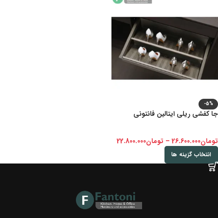
-5%
جا کفشی ریلی ایتالین فانتونی
تومان
26.600.000
–
تومان
22.800.000
انتخاب گزینه ها