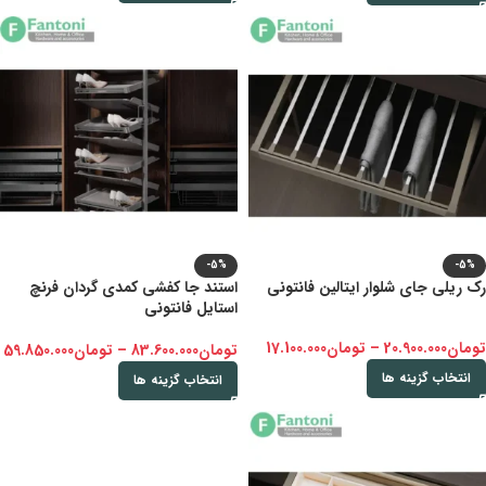
-5%
-5%
رک ریلی جای شلوار ایتالین فانتونی
استند جا کفشی کمدی گردان فرنچ
استایل فانتونی
تومان
20.900.000
–
تومان
17.100.000
تومان
83.600.000
–
تومان
59.850.000
انتخاب گزینه ها
انتخاب گزینه ها