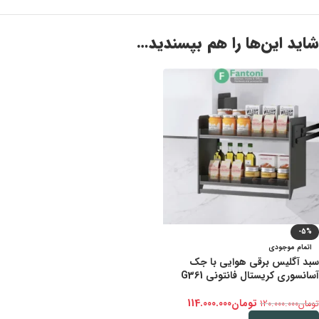
شاید این‌ها را هم بپسندید…
-5%
اتمام موجودی
سبد آگلیس برقی هوایی با جک
آسانسوری کریستال فانتونی G361
تومان
114.000.000
تومان
120.000.000