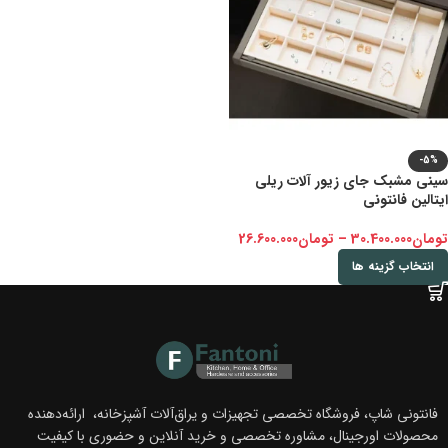
-5%
سینی مشبک جای زیور آلات ریلی
ایتالین فانتونی
تومان
30.400.000
–
تومان
26.600.000
انتخاب گزینه ها
فانتونی شاپ، فروشگاه تخصصی تجهیزات و یراق‌آلات آشپزخانه، ارائه‌دهنده
محصولات اورجینال، مشاوره تخصصی و خرید آنلاین و حضوری با کیفیت