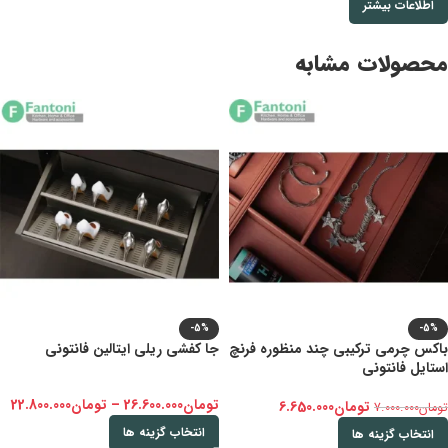
اطلاعات بیشتر
محصولات مشابه
-5%
-5%
باکس چرمی ترکیبی چند منظوره فرنچ
جا کفشی ریلی ایتالین فانتونی
استایل فانتونی
تومان
26.600.000
–
تومان
22.800.000
تومان
6.650.000
تومان
7.000.000
انتخاب گزینه ها
انتخاب گزینه ها