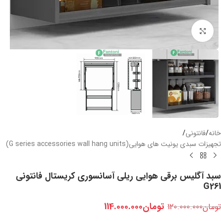
بزرگنمایی تصویر
خانه
/
فانتونی
/
تجهیزات سبدی یونیت های هوایی(G series accessories wall hang units)
سبد آگلیس برقی هوایی ریلی آسانسوری کریستال فانتونی
G261
تومان
114.000.000
تومان
120.000.000