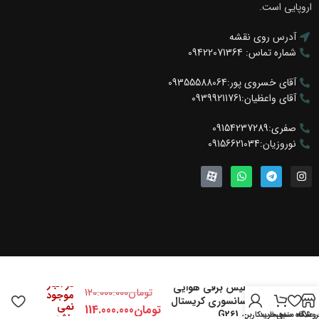
اروپایی است.
آدرس روی نقشه
شماره تماس: 09422071364
آقای خسروی پور:09355588064
آقای واعظیان:09399211761
صفری:09154237289
نوروزیان:09156621034
در انبار
سبد آگلیس برقی هوایی
تومان
120.000.000
موجود
ریلی آسانسوری کریستال
نمی
تومان
114.000.000
فانتونی G261
روشگاه
علاقه مندی
سبد خرید
حساب کاربری من
باشد