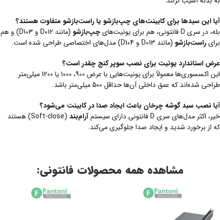
به بدنه آسیب نزنند.
آیا این سبدها برای کابینت‌های چپ‌بازشو یا راست‌بازشو متفاوت هستند؟
بله، در سری D فانتونی، هم برای یونیت‌های
چپ‌بازشو
(مانند D012 و D103) و هم
برای
راست‌بازشو
(مانند D013 و D104) مدل‌های اختصاصی طراحی شده است.
عرض استاندارد یونیت برای نصب سوپر کنج چقدر است؟
این اکسسوری‌ها معمولاً برای یونیت‌هایی با عرض 900، 1000 یا 1200 میلی‌متر
طراحی شده‌اند که عمق داخلی آن‌ها حداقل 500 میلی‌متر باشد.
آیا نصب سبد گوشه چرخان باعث ایجاد صدا در کابینت می‌شود؟
خیر، اکثر مدل‌های سری D فانتونی دارای سیستم
آرام‌بند
(Soft-close) هستند
که از برخورد شدید و ایجاد صدا جلوگیری می‌کند.
مشاهده همه محصولات فانتونی: