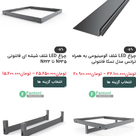
-5%
-5%
چراغ LED شلف آلومینیومی به همراه
چراغ LED شلف شیشه ای فانتونی
ترانس مدل نسکا فانتونی
N635 تا N623
N681,N682,N683
تومان
25.650.000
–
تومان
15.200.000
تومان
36.100.000
–
تومان
20.900.000
انتخاب گزینه ها
انتخاب گزینه ها