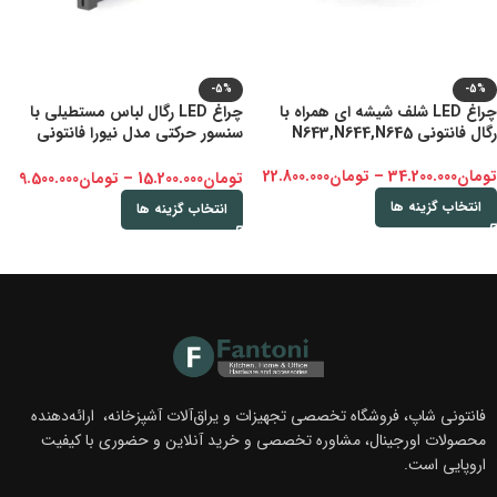
-5%
-5%
چراغ LED شلف شیشه ای همراه با
چراغ LED رگال لباس مستطیلی با
رگال فانتونی N643,N644,N645
سنسور حرکتی مدل نیورا فانتونی
N613,N614,N615
تومان
34.200.000
–
تومان
22.800.000
تومان
15.200.000
–
تومان
9.500.000
انتخاب گزینه ها
انتخاب گزینه ها
فانتونی شاپ، فروشگاه تخصصی تجهیزات و یراق‌آلات آشپزخانه، ارائه‌دهنده
محصولات اورجینال، مشاوره تخصصی و خرید آنلاین و حضوری با کیفیت
اروپایی است.