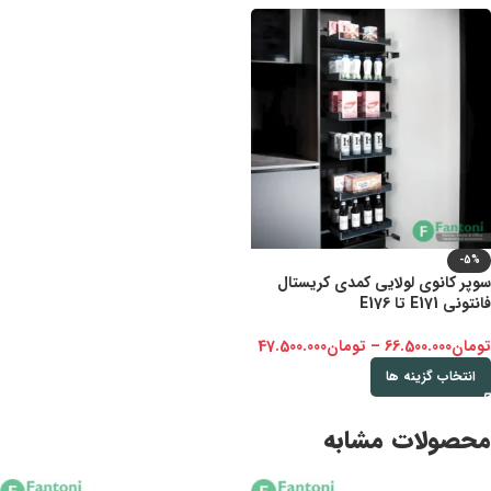
-5%
سوپر کانوی لولایی کمدی کریستال
فانتونی E171 تا E176
تومان
66.500.000
–
تومان
47.500.000
انتخاب گزینه ها
محصولات مشابه