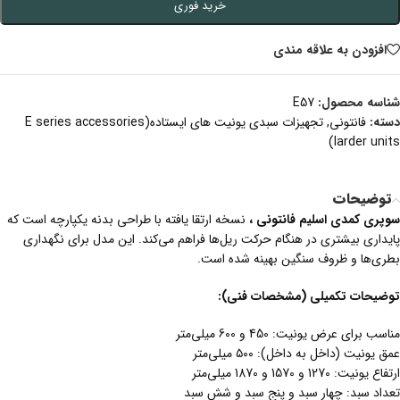
خرید فوری
افزودن به علاقه مندی
شناسه محصول:
E57
دسته:
فانتونی
,
تجهیزات سبدی یونیت های ایستاده(E series accessories
larder units)
توضیحات
سوپری کمدی اسلیم فانتونی ،
نسخه ارتقا یافته با طراحی بدنه یکپارچه است که
پایداری بیشتری در هنگام حرکت ریل‌ها فراهم می‌کند. این مدل برای نگهداری
بطری‌ها و ظروف سنگین بهینه شده است.
توضیحات تکمیلی (مشخصات فنی):
مناسب برای عرض یونیت: 450 و 600 میلی‌متر
عمق یونیت (داخل به داخل): ۵۰۰ میلی‌متر
ارتفاع یونیت: 1270 و 1570 و 1870 میلی‌متر
تعداد سبد: چهار سبد و پنج سبد و شش سبد