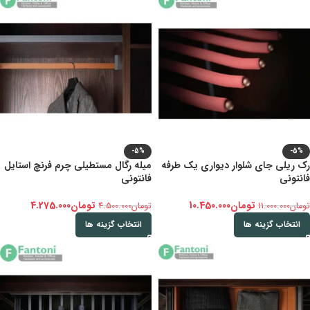
-5%
-5%
رک ریلی جای شلوار دیواری یک طرفه
میله رگال مستطیلی چرم فرنچ استایل
فانتونی
فانتونی
تومان
10.450.000
تومان
4.275.000
تومان
11.000.000
تومان
4.500.000
انتخاب گزینه ها
انتخاب گزینه ها