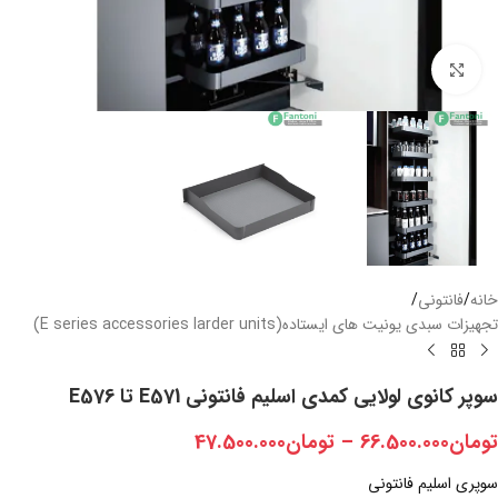
بزرگنمایی تصویر
خانه
/
فانتونی
/
تجهیزات سبدی یونیت های ایستاده(E series accessories larder units)
سوپر کانوی لولایی کمدی اسلیم فانتونی E571 تا E576
تومان
66.500.000
–
تومان
47.500.000
سوپری اسلیم فانتونی