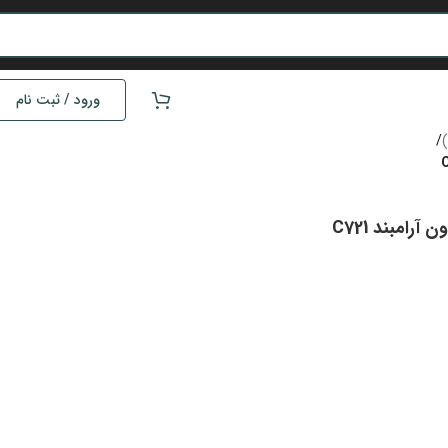
ورود / ثبت نام
/
رامبند C721