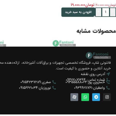
تومان
19.000.000
تومان
20.000.000
+
-
افزودن به سبد خرید
محصولات مشابه
فانتونی شاپ، فروشگاه تخصصی تجهیزات و یراق‌آلات آشپزخانه، ارائه‌دهنده 
خرید آنلاین و حضوری با کیفیت است.
آدرس روی نقشه
شماره تماس: 09422071364
خسروی پور:09355588064
صفری:09154237289
واعظیان:09399211761
نوروزیان:09156621034
-5%
-5%
باکس چرمی مشبک کامپکت فرنچ استایل
باکس چرمی ترکیبی چند منظور