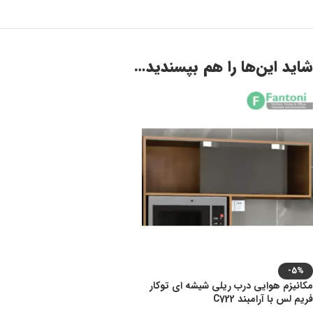
شاید این‌ها را هم بپسندید…
-5%
مکانیزم هوایی درب ریلی شیشه ای توکار
فریم لس با آرامبند C722