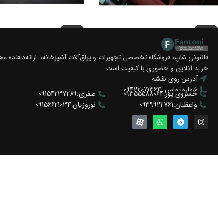
-5%
-5%
باکس چرمی ترکیبی چند منظوره فرنچ
سبد چرمی ریلی فرنچ استایل ف
استایل فانتونی
فانتونی شاپ، فروشگاه تخصصی تجهیزات و یراق‌آلات آشپزخانه، ارائه‌دهنده 
تومان
32.300.000
–
تومان
.000
خرید آنلاین و حضوری با کیفیت است.
تومان
6.650.000
تومان
7.000.000
آدرس روی نقشه
انتخاب گزینه ها
انتخاب گزینه ها
شماره تماس: 09422071364
خسروی پور:09355588064
صفری:09154237289
واعظیان:09399211761
نوروزیان:09156621034