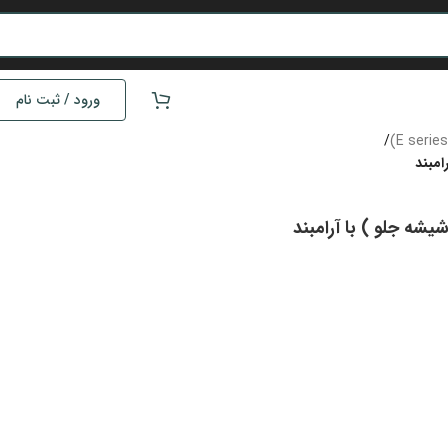
ورود / ثبت نام
/
امبند
یشه جلو ) با آرامبند