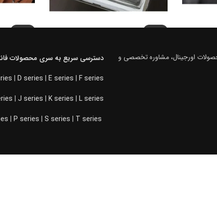
-5%
-5%
انتونی
کشو شیشه ای ریلی فانتونی
باکس چرمی ت
فرنچ استایل 
محصولات اورجینال، مشاوره تخصصی و
دسترسی سریع به سری محصولات فانت
28.500
تومان
20.900.000
–
تومان
17.100.000
تومان
7.000.000
ries
|
D series
|
E series
|
F series
انتخاب گزینه ها
انتخاب گزین
eries
|
J series
|
K series
|
L series
ies
|
P series
|
S series
|
T series