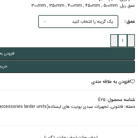
عمق ریل: 300mm , 350mm , 400mm , 450mm , 500mm
عمق
+
-
افزودن به
خرید
افزودن به علاقه مندی
شناسه محصول:
E25
دسته:
فانتونی
,
تجهیزات سبدی یونیت های ایستاده(E series accessories larder units)
توضیحات
توضیحات تکمیلی