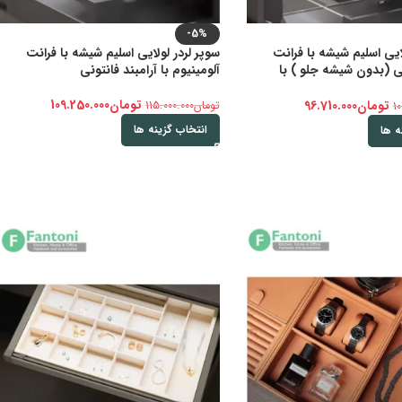
-5%
لایی اسلیم شیشه با فرانت
سوپر لردر لولایی اسلیم شیشه با فرانت
ی (بدون شیشه جلو ) با
آلومینیوم با آرامبند فانتونی
تومان
109.250.000
تومان
96.710.000
تومان
115.000.000
10
انتخاب گزینه ها
ه ها