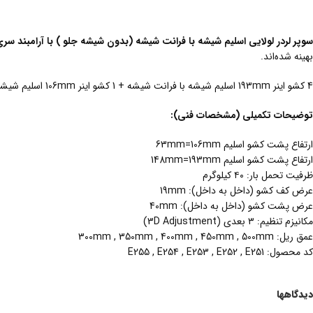
سوپر لردر لولایی اسلیم شیشه با فرانت شیشه (بدون شیشه جلو ) با آرامبند سری E251 تا 255
بهینه شده‌اند.
4 کشو اینر 193mm اسلیم شیشه با فرانت شیشه + 1 کشو اینر 106mm اسلیم شیشه با فرانت شیشه
توضیحات تکمیلی (مشخصات فنی):
ارتفاع پشت کشو اسلیم 63mm=106mm
ارتفاع پشت کشو اسلیم 148mm=193mm
ظرفیت تحمل بار: ۴۰ کیلوگرم
عرض کف کشو (داخل به داخل): 19mm
عرض پشت کشو (داخل به داخل): 40mm
مکانیزم تنظیم: ۳ بعدی (3D Adjustment)
عمق ریل: 300mm , 350mm , 400mm , 450mm , 500mm
کد محصول: E255 , E254 , E253 , E252 , E251
دیدگاهها