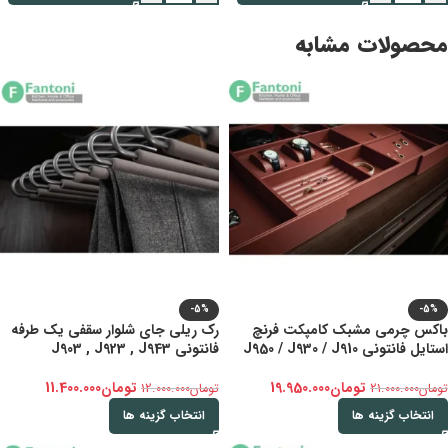
محصولات مشابه
-5%
-5%
باکس چرمی مشبک کامپکت فرنچ
رک ریلی جای شلوار سقفی یک طرفه
استایل فانتونی J950 / J930 / J910
فانتونی J903 , J923 , J943
تومان
19.950.000
تومان
11.400.000
تومان
21.000.000
تومان
12.000.000
انتخاب گزینه ها
انتخاب گزینه ها