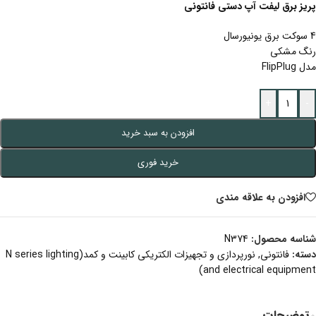
پریز برق لیفت آپ دستی فانتونی
4 سوکت برق یونیورسال
رنگ مشکی
مدل FlipPlug
+
-
افزودن به سبد خرید
خرید فوری
افزودن به علاقه مندی
شناسه محصول:
N374
دسته:
فانتونی
,
نورپردازی و تجهیزات الکتریکی کابینت و کمد(N series lighting
and electrical equipment)
توضیحات