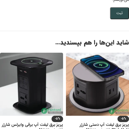
شاید این‌ها را هم بپسندید…
-5%
-5%
پریز برق لیفت آپ دستی شارژر
پریز برق لیفت آپ برقی وایرلس شارژر