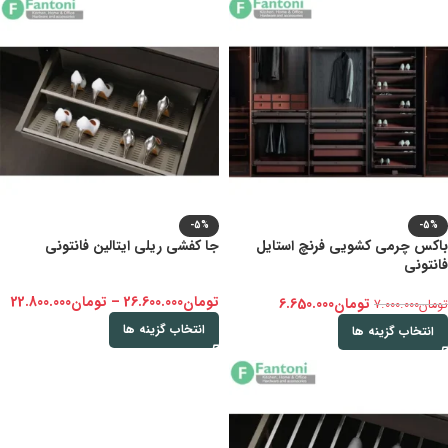
-5%
-5%
باکس چرمی کشویی فرنچ استایل
جا کفشی ریلی ایتالین فانتونی
فانتونی
تومان
26.600.000
–
تومان
22.800.000
تومان
6.650.000
تومان
7.000.000
انتخاب گزینه ها
انتخاب گزینه ها