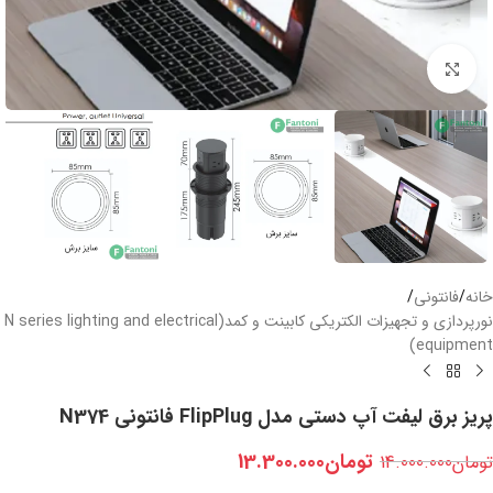
بزرگنمایی تصویر
خانه
/
فانتونی
/
نورپردازی و تجهیزات الکتریکی کابینت و کمد(N series lighting and electrical
equipment)
پریز برق لیفت آپ دستی مدل FlipPlug فانتونی N374
تومان
13.300.000
تومان
14.000.000