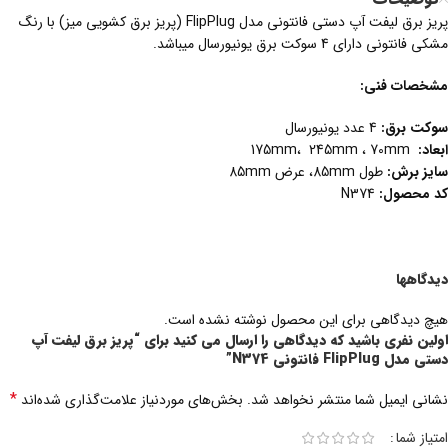
پریز برق لیفت آپ دستی فانتونی مدل FlipPlug (پریز برق کشویی میز) با رنگ
مشکی فانتونی دارای 4 سوکت برق یونیورسال میباشد.
مشخصات فنی:
سوکت برق:
4 عدد یونیورسال
ابعاد:
175mm، 245mm ، 70mm
سایز برش:‌
طول 85mm، عرض 85mm
کد
محصول
:
N374
دیدگاهها
هیچ دیدگاهی برای این محصول نوشته نشده است.
اولین نفری باشید که دیدگاهی را ارسال می کنید برای “پریز برق لیفت آپ
دستی مدل FlipPlug فانتونی N374”
*
نشانی ایمیل شما منتشر نخواهد شد.
بخش‌های موردنیاز علامت‌گذاری شده‌اند
امتیاز شما