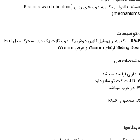
شناسه محصول:
K906
دسته:
فانتونی
,
مکانیزم درب های ریلی (K series wardrobe door
mechanisms)
توضیحات
K906 :
مکانیزم و پروفیل کابین دوش یک درب ثابت یک درب متحرک مدل Flat
Sliding Door ارتفاع 2100mm و عرض 1700mm
مشخصات فنی:
۱. دارای آرامبند میباشد.
۲. قابلیت کات تو سایز دارد.
3. دو درب میباشد.
کد
محصول
:
K906
دیدگاهها