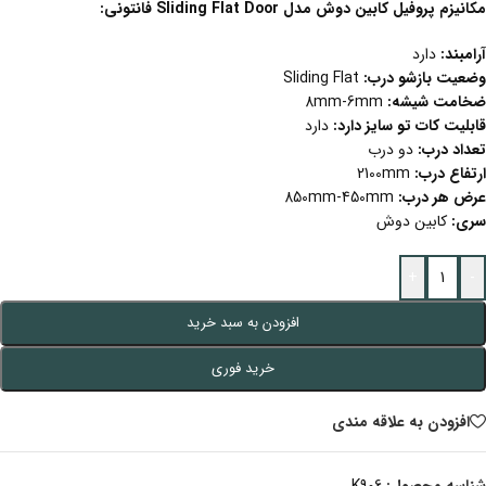
مکانیزم پروفیل کابین دوش مدل Sliding Flat Door فانتونی:
آرامبند:
دارد
وضعیت بازشو درب:
Sliding Flat
ضخامت شیشه:
8mm-6mm
قابلیت کات تو سایز دارد:
دارد
تعداد درب:
دو درب
ارتفاع درب:
2100mm
عرض هر درب:
850mm-450mm
سری:
کابین دوش
+
-
افزودن به سبد خرید
خرید فوری
افزودن به علاقه مندی