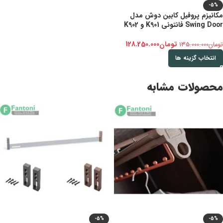
-5%
مکانیزم پروفیل کابین دوش مدل
Swing Door فانتونی K901 و K902
تومان
128.250.000
تومان
135.000.000
انتخاب گزینه ها
محصولات مشابه
-5%
-5%