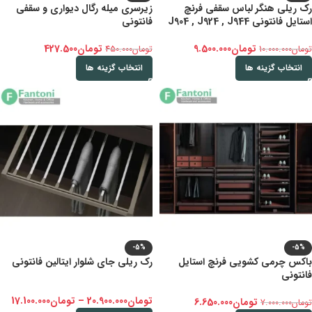
رک ریلی هنگر لباس سقفی فرنچ
زیرسری میله رگال دیواری و سقفی
استایل فانتونی J904 , J924 , J944
فانتونی
تومان
9.500.000
تومان
427.500
تومان
10.000.000
تومان
450.000
انتخاب گزینه ها
انتخاب گزینه ها
-5%
-5%
باکس چرمی کشویی فرنچ استایل
رک ریلی جای شلوار ایتالین فانتونی
فانتونی
تومان
20.900.000
–
تومان
17.100.000
تومان
6.650.000
تومان
7.000.000