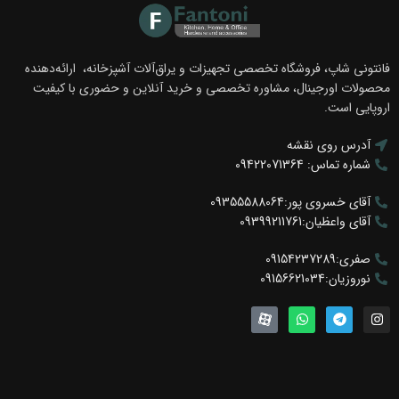
فانتونی شاپ، فروشگاه تخصصی تجهیزات و یراق‌آلات آشپزخانه، ارائه‌دهنده
محصولات اورجینال، مشاوره تخصصی و خرید آنلاین و حضوری با کیفیت
اروپایی است.
آدرس روی نقشه
شماره تماس: 09422071364
آقای خسروی پور:09355588064
آقای واعظیان:09399211761
صفری:09154237289
نوروزیان:09156621034