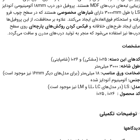
زیبایی لبه‌های درب‌های MDF هستند. پروفیل دور درب 18mm آلومینیومی آنودایز
LS با طول 3000mm دارای
شیارهای مخصوصی
هستند که در سطح چوب فرو
رفته و استحکام فوق‌العاده‌ای ایجاد می‌کنند. علاوه بر محافظت، از این پروفیل‌ها
برای ایجاد طرح‌های خلاقانه و
فیکس کردن روکش‌های پارچه‌ای
روی سطح
درب‌ها نیز استفاده می‌شود که منجر به تولید درب‌های مدرن و سافت می‌گردد.
مشخصات
کدهای این دسته
:
i025 (مشکی) و i026 (شامپاینی)
طول شاخه
:
3000 میلی‌متر
ضخامت ورق مناسب
:
18 میلی‌متر (برای مدل‌های دیگر 16mm نیز موجود است)
جنس
:
آلومینیوم آنودایز شده
مدل
:
LS (در مدل‌های LL، LC و LM نیز موجود است)
کد محصول :
i025 , i026
توضیحات تکمیلی
دیدگاهها