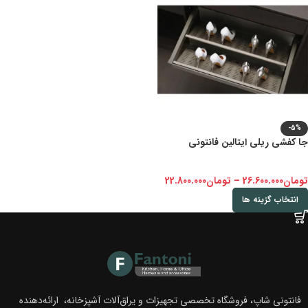
-5%
جا کفشی ریلی ایتالین فانتونی
تومان
26.600.000
–
تومان
22.800.000
انتخاب گزینه ها
فانتونی شاپ، فروشگاه تخصصی تجهیزات و یراق‌آلات آشپزخانه، ارائه‌دهنده