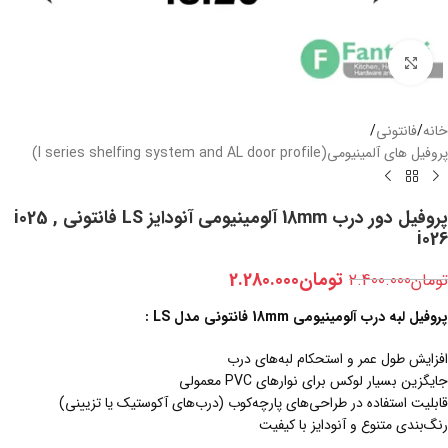
بزرگنمایی تصویر
خانه
/
فانتونی
/
پروفیل های آلمینیومی(I series shelfing system and AL door profile)
پروفیل دور درب 18mm آلومینیومی آنودایز LS فانتونی i025 ,
i026
تومان
2.280.000
تومان
2.400.000
پروفیل لبه درب آلومینیومی 18mm فانتونی مدل LS :
افزایش طول عمر و استحکام لبه‌های درب
جایگزین بسیار لوکس برای نوارهای PVC معمولی
قابلیت استفاده در طراحی‌های پارچه‌کوب (درب‌های آکوستیک یا تزیینی)
رنگ‌بندی متنوع و آنودایز با کیفیت