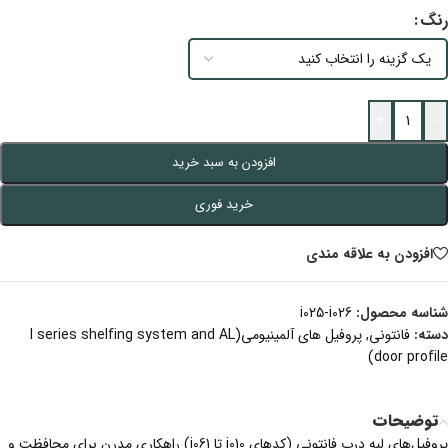
رنگ
+
-
افزودن به سبد خرید
خرید فوری
افزودن به علاقه مندی
شناسه محصول:
i025-i026
دسته:
فانتونی
,
پروفیل های آلمینیومی(I series shelfing system and AL
door profile)
توضیحات
پروفیل‌های لبه درب فانتونی (کدهای i010 تا i061) راهکاری مدرن برای محافظت و