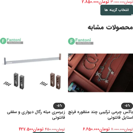
تومان
2.850.000
تومان
3.000.000
انتخاب گزینه ها
محصولات مشابه
-5%
-5%
باکس چرمی ترکیبی چند منظوره فرنچ
زیرسری میله رگال دیواری و سقفی
استایل فانتونی
فانتونی
تومان
6.650.000
تومان
427.500
تومان
7.000.000
تومان
450.000