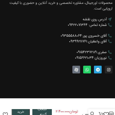
محصولات اورجینال، مشاوره تخصصی و خرید آنلاین و حضوری با کیفیت
اروپایی است.
آدرس روی نقشه
شماره تماس: 09422071364
آقای خسروی پور:09355588064
آقای واعظیان:09399211761
صفری:09154237289
نوروزیان:09156621034
پروفیل دور
درب
انتخاب
18mm
تومان
2.400.000
خرید
آلومینیومی
گزینه