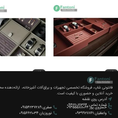
-5%
-5%
باکس چرمی مشبک کامپکت فرنچ استایل
باکس چرمی ترکیبی جای گوشوا
فانتونی J950 / J930 / J910
انگشتر فرنچ استایل فانتونی
فانتونی شاپ، فروشگاه تخصصی تجهیزات و یراق‌آلات آشپزخانه، ارائه‌دهنده 
خرید آنلاین و حضوری با کیفیت است.
تومان
19.950.000
تومان
6.650.000
تومان
21.000.000
تومان
7.000.000
آدرس روی نقشه
انتخاب گزینه ها
انتخاب گزینه ها
شماره تماس: 09422071364
خسروی پور:09355588064
صفری:09154237289
واعظیان:09399211761
نوروزیان:09156621034