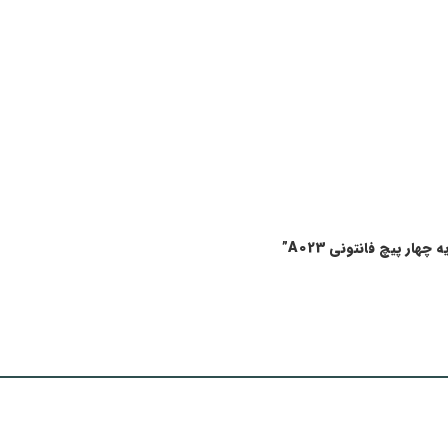
هار پیچ فانتونی A023”