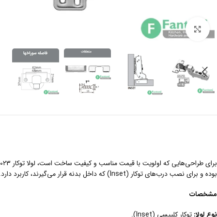
بزرگنمایی تصویر
برای طراحی‌هایی که اولویت با قیمت مناسب و کیفیت ساخت است، لولا توکار A023 انتخابی هوشمندانه محسوب می‌شود. این
بوده و برای نصب درب‌های توکار (Inset) که داخل بدنه قرار می‌گیرند، کاربرد دارد. عدم وجود پمپ آرام‌بند در این لولا توکار فانتونی A023، آن را به گزینه‌ای اقتصادی برای کمدها و یونیت‌های ساده تبدیل کرده است.
مشخصات
نوع لولا
:
توکار کلیپسی (Inset).