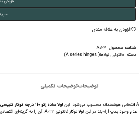
افزودن به
خرید
افزودن به علاقه مندی
شناسه محصول:
A023
دسته:
فانتونی
,
لولاها( A series hinges)
توضیحات
توضیحات تکمیلی
لولا ساده اِکو 110 درجه توکار کلیپسی با پایه چهارپیچ A023