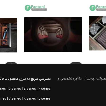
-5%
-5%
ره و
رک ریلی جای شلوار سقفی دو طرفه
سینی مشبک ج
فانتونی J902 , J922 , J942
فرنچ استایل 
محصولات اورجینال، مشاوره تخصصی و
دسترسی سریع به سری محصولات فانت
تومان
13.300.000
تومان
00.000
تومان
14.000.000
ries
|
D series
|
E series
|
F series
انتخاب گزینه ها
انتخاب گزین
eries
|
J series
|
K series
|
L series