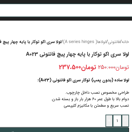
خانه
/
فانتونی
/
لولاها( A series hinges)
/
لولا سری اکو توکار با پایه چهار پیچ فانت
لولا سری اکو توکار با پایه چهار پیچ فانتونی A023
تومان
237.500
تومان
250.000
لولا ساده (بدون پمپ) توکار سری اکو فانتونی (A023):
طراحی مخصوص نصب داخل چارچوب.
دوام بالا با طول عمر ۶۰ هزار بار باز و بسته شدن.
نصب سریع و مطمئن با مکانیزم کلیپسی
+
-