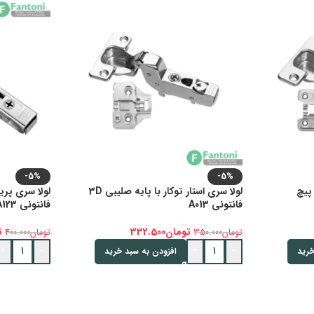
-5%
-5%
 پیچ
لولا سری استار توکار با پایه صلیبی 3D
فانتونی A013
فانتونی A123
تومان
332.500
ت
تومان
350.000
تومان
400.000
+
-
+
-
خرید
افزودن به سبد خرید