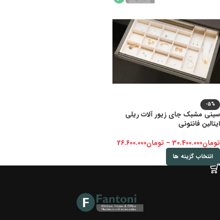
-5%
سینی مشبک جای زیور آلات ریلی
ایتالین فانتونی
تومان
30.400.000
–
تومان
26.600.000
انتخاب گزینه ها