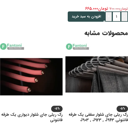
تومان
665.000
تومان
700.000
+
-
افزودن به سبد خرید
محصولات مشابه
-5%
-5%
رک ریلی جای شلوار سقفی یک طرفه
رک ریلی جای شلوار دیواری یک طرفه
فانتونی J903 , J923 , J943
فانتونی