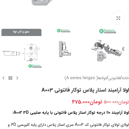
بزرگنمایی تصویر
خانه
/
فانتونی
/
لولاها( A series hinges)
لولا آرامبند استار پلاس توکار فانتونی A003
تومان
475.000
تومان
500.000
لولا آرام‌بند ۱۱۰ درجه توکار استار پلاس فانتونی با پایه صلیبی A003 3D:
لولای لولای توکار فانتونی کد A003 سری استار پلاس دارای پایه کلیپسی 3D و