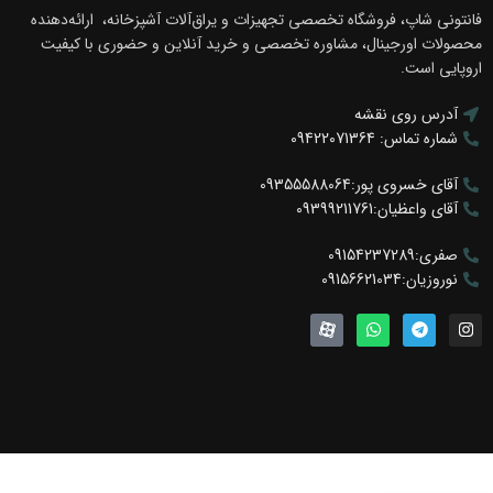
فانتونی شاپ، فروشگاه تخصصی تجهیزات و یراق‌آلات آشپزخانه، ارائه‌دهنده
محصولات اورجینال، مشاوره تخصصی و خرید آنلاین و حضوری با کیفیت
اروپایی است.
آدرس روی نقشه
شماره تماس: 09422071364
آقای خسروی پور:09355588064
آقای واعظیان:09399211761
صفری:09154237289
نوروزیان:09156621034
لولا آرامبند