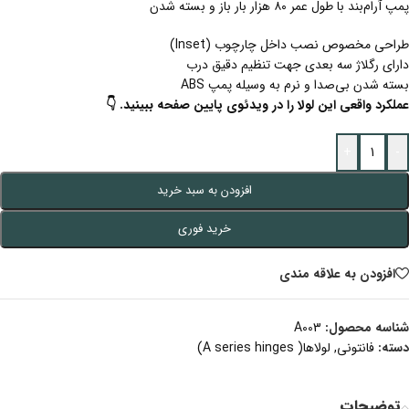
پمپ آرام‌بند با طول عمر ۸۰ هزار بار باز و بسته شدن
طراحی مخصوص نصب داخل چارچوب (Inset)
دارای رگلاژ سه بعدی جهت تنظیم دقیق درب
بسته شدن بی‌صدا و نرم به وسیله پمپ ABS
عملکرد واقعی این لولا را در ویدئوی پایین صفحه ببینید. 👇
+
-
افزودن به سبد خرید
خرید فوری
افزودن به علاقه مندی
شناسه محصول:
A003
دسته:
فانتونی
,
لولاها( A series hinges)
توضیحات